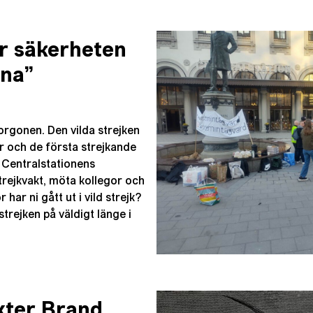
ör säkerheten
rna”
rgonen. Den vilda strejken
ar och de första strejkande
 Centralstationens
trejkvakt, möta kollegor och
har ni gått ut i vild strejk?
strejken på väldigt länge i
xter Brand