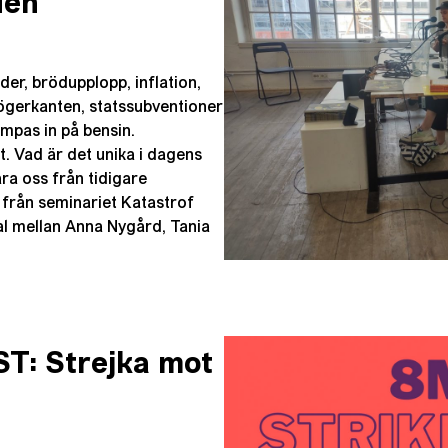
den
r, brödupplopp, inflation,
ögerkanten, statssubventioner
mpas in på bensin.
t. Vad är det unika i dagens
ära oss från tidigare
) från seminariet Katastrof
l mellan Anna Nygård, Tania
T: Strejka mot