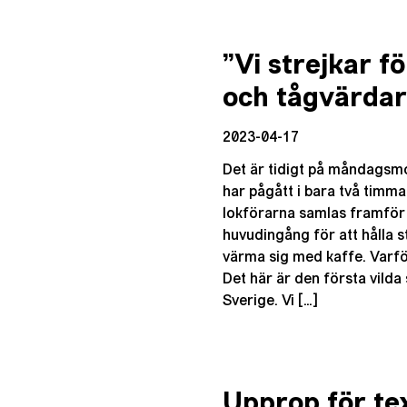
”Vi strejkar f
och tågvärda
2023-04-17
Det är tidigt på måndagsmo
har pågått i bara två timm
lokförarna samlas framför
huvudingång för att hålla s
värma sig med kaffe. Varför 
Det här är den första vilda 
Sverige. Vi […]
Upprop för te