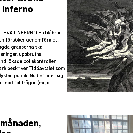
 inferno
LEVA I INFERNO En blåbrun
och försöker genomföra ett
ängda gränserna ska
sningar, uppbrutna
nd, ökade poliskontroller.
ark beskriver Tidöavtalet som
sten politik. Nu befinner sig
r med fel frågor (miljö,
 månaden,