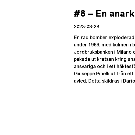
#8 – En anarki
2023-08-28
En rad bomber exploderade 
under 1969, med kulmen i
Jordbruksbanken i Milano 
pekade ut kretsen kring an
ansvariga och i ett häktesf
Giuseppe Pinelli ut från et
avled. Detta skildras i Dari