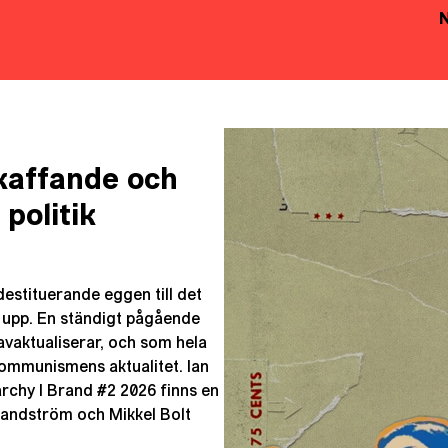
skaffande och
politik
destituerande eggen till det
pp. En ständigt pågående
vaktualiserar, och som hela
kommunismens aktualitet. Ian
archy I Brand #2 2026 finns en
Sandström och Mikkel Bolt