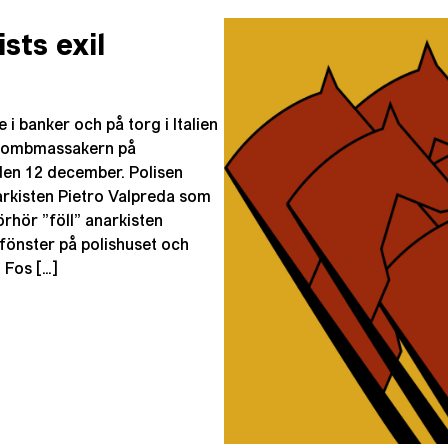
sts exil
i banker och på torg i Italien
 bombmassakern på
den 12 december. Polisen
arkisten Pietro Valpreda som
örhör ”föll” anarkisten
t fönster på polishuset och
o Fos […]