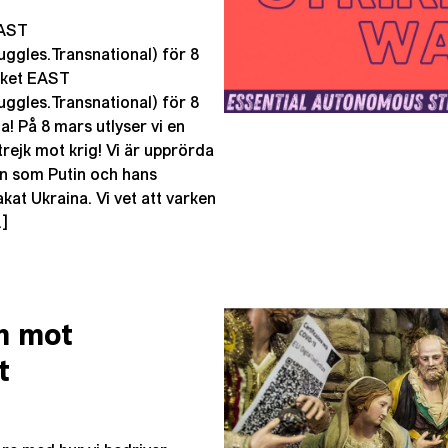
EAST
ggles.Transnational) för 8
rket EAST
ggles.Transnational) för 8
a! På 8 mars utlyser vi en
trejk mot krig! Vi är upprörda
on som Putin och hans
akat Ukraina. Vi vet att varken
…]
m mot
t