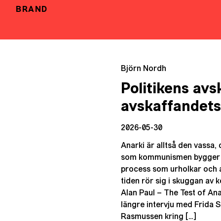
BRAND
Björn Nordh
Politikens av
avskaffandets 
2026-05-30
Anarki är alltså den vassa, 
som kommunismen bygger u
process som urholkar och a
tiden rör sig i skuggan av 
Alan Paul – The Test of An
längre intervju med Frida 
Rasmussen kring […]