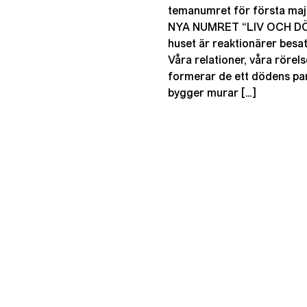
temanumret för första ma
NYA NUMRET “LIV OCH DÖD”
huset är reaktionärer besatt
Våra relationer, våra rörel
formerar de ett dödens par
bygger murar […]