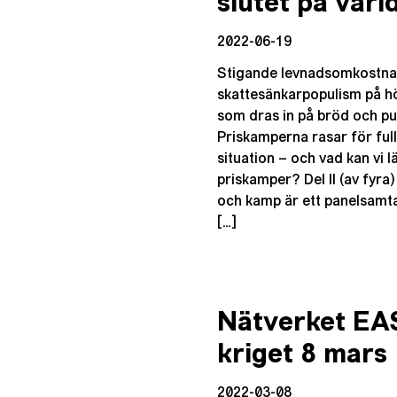
slutet på värl
2022-06-19
Stigande levnadsomkostnade
skattesänkarpopulism på h
som dras in på bröd och pu
Priskamperna rasar för full
situation – och vad kan vi l
priskamper? Del II (av fyra
och kamp är ett panelsamta
[…]
Nätverket EAS
kriget 8 mars
2022-03-08