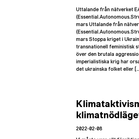
Uttalande från nätverket 
(Essential.Autonomous.Stru
mars Uttalande från nätve
(Essential.Autonomous.Stru
mars Stoppa kriget i Ukrain
transnationell feministisk s
över den brutala aggressi
imperialistiska krig har ors
det ukrainska folket eller [
Klimataktivis
klimatnödläge
2022-02-08