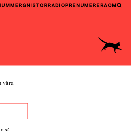
NUMMER
GNISTOR
RADIO
PRENUMERERA
OM
h våra
ta så