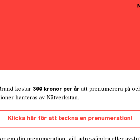
Brand kostar
att prenumerera på oc
300 kronor per år
ioner hanteras av
Nätverkstan
.
Klicka här för att teckna en prenumeration!
or om din prenumeration, vill adressändra eller avslu