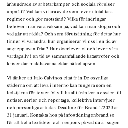
århundrade av arbetarkamper och sociala rörelser
uppnått? Vad kan vi lära av de som lever i totalitära
regimer och gör motstånd? Vilka förändringar
behöver man vara vaksam på, vad kan man stoppa och
vad går att rädda? Och som förutsättning för detta: hur
finner vi varandra, hur organiserar vi oss i en tid av
angrepp ovanifrån? Hur överlever vi och lever våra
vardagsliv i en tid av sammanfallande katastrofer och
kriser där makthavarna eldar på kollapsen.
Vi tänker att Italo Calvinos citat från De osynliga
städerna om att leva i inferno kan fungera som en
ledstjärna för texter. Vi vill ha allt från korta essäer till
notiser, serier och reportage, kollektiva intervjuer
och personliga artiklar. Deadline för Brand 1/2023 är
31 januari. Kontakta hos på info@tidningenbrand.se
för att bolla textidéer och respons på vad du är sugen