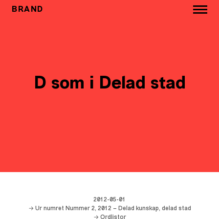
BRAND
D som i Delad stad
2012-05-01
→ Ur numret Nummer 2, 2012 – Delad kunskap, delad stad
→
Ordlistor