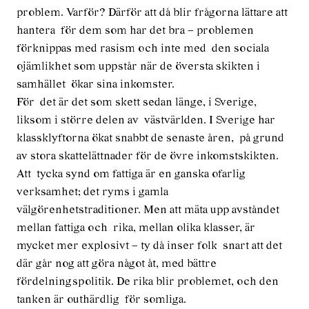
problem. Varför? Därför att då blir frågorna lättare att
hantera för dem som har det bra – problemen
förknippas med rasism och inte med den sociala
ojämlikhet som uppstår när de översta skikten i
samhället ökar sina inkomster.
För det är det som skett sedan länge, i Sverige,
liksom i större delen av västvärlden. I Sverige har
klassklyftorna ökat snabbt de senaste åren, på grund
av stora skattelättnader för de övre inkomstskikten.
Att tycka synd om fattiga är en ganska ofarlig
verksamhet; det ryms i gamla
välgörenhetstraditioner. Men att mäta upp avståndet
mellan fattiga och rika, mellan olika klasser, är
mycket mer explosivt – ty då inser folk snart att det
där går nog att göra något åt, med bättre
fördelningspolitik. De rika blir problemet, och den
tanken är outhärdlig för somliga.