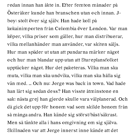
redan innan han åkte in. Efter femton månader på
Österåker kunde han branschen utan och innan. J-
boy: stolt över sig själv. Han hade koll på
kokainimporten från Colombia över London. Var man
köper, vilka priser som gäller, hur man distribuerar,
vilka mellanhänder man använder, var skiten säljs.
Hur man späder ut utan att pundarna märker något
och hur man blandar upp utan att Stureplansfolket
upptäcker något. Hur det paketeras. Vilka man ska
muta, vilka man ska undvika, vilka man ska hålla sig
vän med. … Och nu: Jorge was back in town. Vad hade
han lärt sig sedan dess? Han visste åtminstone en
sak: nästa grej han gjorde skulle vara välplanerad. Och
då gick det upp för honom vad som skilde honom från
så många andra. Han kände sig störst/bäst/säkrast.
Men så tänkte alla i hans omgivning om sig själva.
Skillnaden var att Jorge innerst inne kände att det