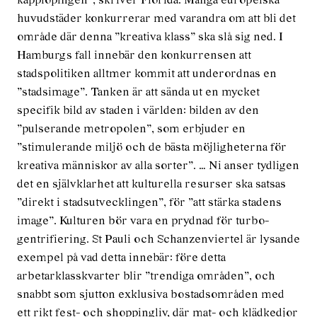
kapplöpingen”, skriver Florida. Många europeiska
huvudstäder konkurrerar med varandra om att bli det
område där denna ”kreativa klass” ska slå sig ned. I
Hamburgs fall innebär den konkurrensen att
stadspolitiken alltmer kommit att underordnas en
”stadsimage”. Tanken är att sända ut en mycket
specifik bild av staden i världen: bilden av den
”pulserande metropolen”, som erbjuder en
”stimulerande miljö och de bästa möjligheterna för
kreativa människor av alla sorter”. … Ni anser tydligen
det en självklarhet att kulturella resurser ska satsas
”direkt i stadsutvecklingen”, för ”att stärka stadens
image”. Kulturen bör vara en prydnad för turbo-
gentrifiering. St Pauli och Schanzenviertel är lysande
exempel på vad detta innebär: före detta
arbetarklasskvarter blir ”trendiga områden”, och
snabbt som sjutton exklusiva bostadsområden med
ett rikt fest- och shoppingliv, där mat- och klädkedjor