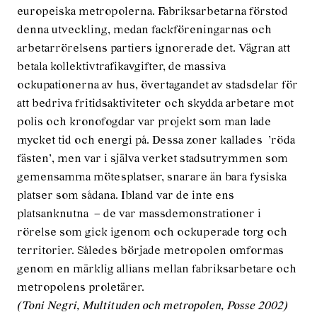
europeiska metropolerna. Fabriksarbetarna förstod
denna utveckling, medan fackföreningarnas och
arbetarrörelsens partiers ignorerade det. Vägran att
betala kollektivtrafikavgifter, de massiva
ockupationerna av hus, övertagandet av stadsdelar för
att bedriva fritidsaktiviteter och skydda arbetare mot
polis och kronofogdar var projekt som man lade
mycket tid och energi på. Dessa zoner kallades ’röda
fästen’, men var i själva verket stadsutrymmen som
gemensamma mötesplatser, snarare än bara fysiska
platser som sådana. Ibland var de inte ens
platsanknutna – de var massdemonstrationer i
rörelse som gick igenom och ockuperade torg och
territorier. Således började metropolen omformas
genom en märklig allians mellan fabriksarbetare och
metropolens proletärer.
(Toni Negri, Multituden och metropolen, Posse 2002)