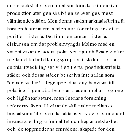
comebackstaden som med sin kunskapsintensiva
produktion återigen ska bli en av Sveriges mest
välmående städer. Men denna stadsmarknadsföring är
bara en historia om staden och för många är det en
perifier historia. Det finns en annan historia:
diskursen om det problemtyngda Malmö med en
snabbt växande social polarisering och ökade klyftor
mellan olika befolkningsgrupper i staden. Denna
dubbla utveckling ser vi i ett flertal postindustriella
städer och dessa städer beskrivs inte sällan som
”delade städer”. Begreppet dual city hänvisar till
polariseringen på arbetsmarknaden mellan höglöne-
och låglönearbetare, men i senare forskning
refereras även till växande skillnader mellan de
bostadsområden som karaktäriseras av en stor andel
invandrare, hög kriminalitet och hög arbetslöshet
och de toppmoderna områdena, skapade för den