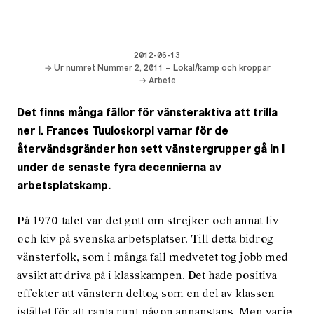
2012-06-13
→ Ur numret Nummer 2, 2011 – Lokal/kamp och kroppar
→
Arbete
Det finns många fällor för vänsteraktiva att trilla
ner i. Frances Tuuloskorpi varnar för de
återvändsgränder hon sett vänstergrupper gå in i
under de senaste fyra decennierna av
arbetsplatskamp.
På 1970-talet var det gott om strejker och annat liv
och kiv på svenska arbetsplatser. Till detta bidrog
vänsterfolk, som i många fall medvetet tog jobb med
avsikt att driva på i klasskampen. Det hade positiva
effekter att vänstern deltog som en del av klassen
istället för att ranta runt någon annanstans. Men varje