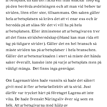
arbetsplats, då kan det räcka om man snackar ihop sig
på den berörda avdelningen och att man vid behov tar
striden, liten eller stor, tillsammans. Om saken gäller
hela arbetsplatsen så krävs det att vi enar oss och är
beredda på att slåss för det vi vill ha på hela
arbetsplatsen. Eller åtminstone att arbetsgivaren tror
att det finns stridsberedskap (ibland kan man rida ett
tag på tidigare strider). Gäller det en hel bransch så
måste striden tas på arbetsplatser i hela branschen.
Gäller det arbetsmarknaden i stort så måste det hända
saker överallt, kanske inte på varje arbetsplats men på
väldigt många. Det finns inga genvägar.
Om Lagenastriden hade vunnits så hade det säkert
givit mod åt fler arbetarkollektiv att ta strid. Just
därför var trycket hårt på företaget Lagena att inte
vika. De hade Svenskt Näringsliv över sig som en
hök. Att arbetsgivarna med hjälp av