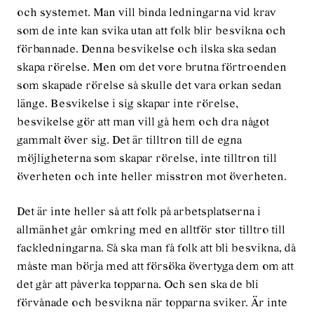
och systemet. Man vill binda ledningarna vid krav
som de inte kan svika utan att folk blir besvikna och
förbannade. Denna besvikelse och ilska ska sedan
skapa rörelse. Men om det vore brutna förtroenden
som skapade rörelse så skulle det vara orkan sedan
länge. Besvikelse i sig skapar inte rörelse,
besvikelse gör att man vill gå hem och dra något
gammalt över sig. Det är tilltron till de egna
möjligheterna som skapar rörelse, inte tilltron till
överheten och inte heller misstron mot överheten.
Det är inte heller så att folk på arbetsplatserna i
allmänhet går omkring med en alltför stor tilltro till
fackledningarna. Så ska man få folk att bli besvikna, då
måste man börja med att försöka övertyga dem om att
det går att påverka topparna. Och sen ska de bli
förvånade och besvikna när topparna sviker. Är inte