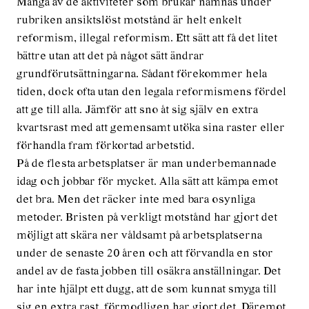
Många av de aktiviteter som brukar nämnas under
rubriken ansiktslöst motstånd är helt enkelt
reformism, illegal reformism. Ett sätt att få det litet
bättre utan att det på något sätt ändrar
grundförutsättningarna. Sådant förekommer hela
tiden, dock ofta utan den legala reformismens fördel
att ge till alla. Jämför att sno åt sig själv en extra
kvartsrast med att gemensamt utöka sina raster eller
förhandla fram förkortad arbetstid.
På de flesta arbetsplatser är man underbemannade
idag och jobbar för mycket. Alla sätt att kämpa emot
det bra. Men det räcker inte med bara osynliga
metoder. Bristen på verkligt motstånd har gjort det
möjligt att skära ner våldsamt på arbetsplatserna
under de senaste 20 åren och att förvandla en stor
andel av de fasta jobben till osäkra anställningar. Det
har inte hjälpt ett dugg, att de som kunnat smyga till
sig en extra rast, förmodligen har gjort det. Däremot