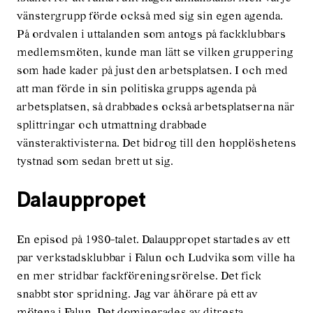
vänstergrupp förde också med sig sin egen agenda.
På ordvalen i uttalanden som antogs på fackklubbars
medlemsmöten, kunde man lätt se vilken gruppering
som hade kader på just den arbetsplatsen. I och med
att man förde in sin politiska grupps agenda på
arbetsplatsen, så drabbades också arbetsplatserna när
splittringar och utmattning drabbade
vänsteraktivisterna. Det bidrog till den hopplöshetens
tystnad som sedan brett ut sig.
Dalauppropet
En episod på 1980-talet. Dalauppropet startades av ett
par verkstadsklubbar i Falun och Ludvika som ville ha
en mer stridbar fackföreningsrörelse. Det fick
snabbt stor spridning. Jag var åhörare på ett av
mötena i Falun. Det dominerades av ditresta