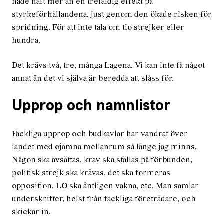
hade haft mer än en trefaldig effekt på
styrkeförhållandena, just genom den ökade risken för
spridning. För att inte tala om tio strejker eller
hundra.
Det krävs två, tre, många Lagena. Vi kan inte få något
annat än det vi själva är beredda att slåss för.
Upprop och namnlistor
Fackliga upprop och budkavlar har vandrat över
landet med ojämna mellanrum så länge jag minns.
Någon ska avsättas, krav ska ställas på förbunden,
politisk strejk ska krävas, det ska formeras
opposition, LO ska äntligen vakna, etc. Man samlar
underskrifter, helst från fackliga företrädare, och
skickar in.