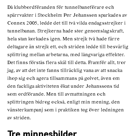
Då klubbordföranden för tunnelbaneförare och
spärrvakter i Stockholm Per Johansson sparkades av
Connex 2005, ledde det till två vilda endagsstrejker i
tunnelbanan. Strejkerna hade stor genomslagskraft,
hela stan korkades igen. Men strejk två hade färre
deltagare än strejk ett, och striden ledde till besvärlig
splittring mellan arbetarna, med långvariga effekter.
Det finns förstås flera skäl till detta. Framför allt, tror
jag, av att det inte fanns tillräcklig vana av att snacka
ihop sig och agera tillsammans på golvet, även om
den fackliga aktiviteten ökat under Johanssons tid
som ordförande. Men till avmattningen och
splittringen bidrog också, enligt min mening, den
vänsterkampanj som i praktiken tog över ledningen
av striden.
Tre minnesbilder