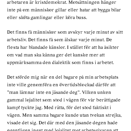
arbetaren är kristdemokrat. Motsättningen hänger
inte på om människor gillar eller hatar att bygga bilar
eller sköta gamlingar eller köra buss.
Det finns få människor som avskyr varje minut av sitt
arbetsliv. Det finns få som älskar varje minut. De
flesta har blandade känslor. I stället för att ha åsikter
om vad man ska känna ger det kanske mer att
uppmärksamma den dialektik som finns i arbetet.
Det störde mig när en del bagare på min arbetsplats
inte ville genomföra en övertidsblockad därför att
”man lämnar inte en jäsande deg”. Vilken unken
gammal lojalitet som stod i vägen för vår berättigade
kamp! tyckte jag. Med rätta, för det stod faktiskt i
vägen. Men samma bagare kunde utan tvekan strejka,
visade det sig. Det där med den jäsande degen hade
egentligen inget med lojalitet mot arbetsgivaren att