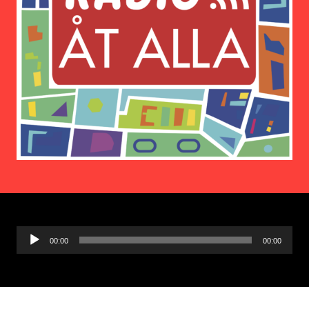
Ljudspelare
00:00
00:00