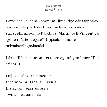
2022-05-09
Radio åt alla
David har kollat på kommunfullmäktige där Uppsalas
två centrala politiska frågor avhandlas: sydöstra
stadsdelarna och nytt badhus. Martin och Vincent går
igenom ”attendogate”, Uppsalas senaste
privatiseringsskandal.
Länk till habitat-avsnittet
(som egentligen heter ”Fula
städer”)
Följ oss på sociala medier
Facebook:
Allt åt alla Uppsala
Instagram:
@aaa_uppsala
Twitter:
@aaauppsala