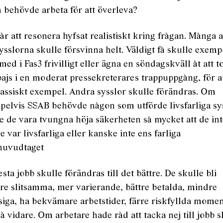
 behövde arbeta för att överleva?
år att resonera hyfsat realistiskt kring frågan. Många 
ysslorna skulle försvinna helt. Väldigt få skulle exemp
med i Fas3 frivilligt eller ägna en söndagskväll åt att t
ajs i en moderat pressekreterares trappuppgång, för at
lassiskt exempel. Andra sysslor skulle förändras. Om
pelvis SSAB behövde någon som utförde livsfarliga sy
e de vara tvungna höja säkerheten så mycket att de in
e var livsfarliga eller kanske inte ens farliga
huvudtaget
esta jobb skulle förändras till det bättre. De skulle bli
re slitsamma, mer varierande, bättre betalda, mindre
siga, ha bekvämare arbetstider, färre riskfyllda mome
å vidare. Om arbetare hade råd att tacka nej till jobb s