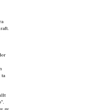
ra
raft.
a
lor
an
 ta
llt
b”.
ov av