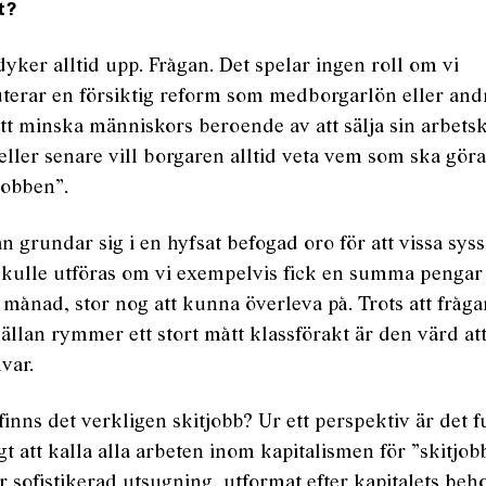
t?
yker alltid upp. Frågan. Det spelar ingen roll om vi
uterar en försiktig reform som medborgarlön eller and
att minska människors beroende av att sälja sin arbetsk
eller senare vill borgaren alltid veta vem som ska gör
jobben”.
n grundar sig i en hyfsat befogad oro för att vissa syss
 skulle utföras om vi exempelvis fick en summa pengar
 månad, stor nog att kunna överleva på. Trots att fråg
sällan rymmer ett stort mått klassförakt är den värd att
lvar.
inns det verkligen skitjobb? Ur ett perspektiv är det fu
gt att kalla alla arbeten inom kapitalismen för ”skitjob
r sofistikerad utsugning, utformat efter kapitalets beh