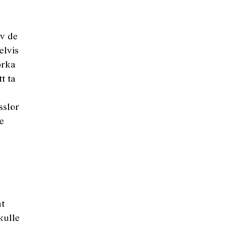
av de
elvis
orka
t ta
sslor
te
nt
kulle