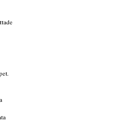
ttade
pet.
a
ata