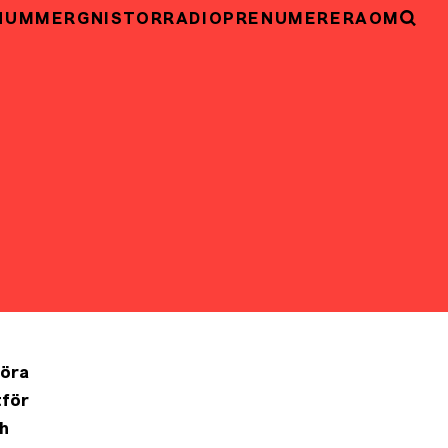
NUMMER
GNISTOR
RADIO
PRENUMERERA
OM
föra
tför
ch