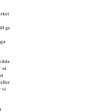
erket
ll ge
iga
kilda
r så
så
 eller
 vi
m