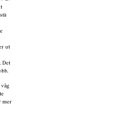
tt
stå
re
er ut
. Det
obb.
 väg
te
r mer