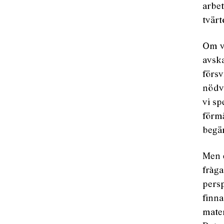
arbet
tvärt
Om v
avska
försv
nödv
vi sp
förmå
begä
Men e
fråga
persp
finna
mate