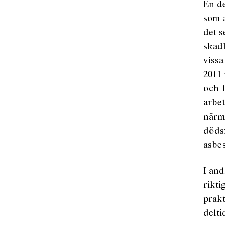
En de
som a
det s
skadl
vissa
2011 
och 1
arbet
närma
dödsf
asbe
I and
rikti
prakt
delt