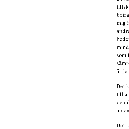
tills
betra
mig i
andra
heder
mindr
som l
sämre
är jo
Det 
till 
ovanl
än en
Det 