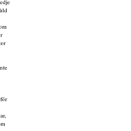
redje
våld
nom
er
kor
nte
 för
ar,
som