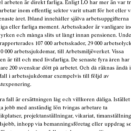
l arbeten är direkt farliga. Enligt LO har mer än var t
rbetar inom offentlig sektor varit utsatt för hot eller 
enaste året. Ibland innehåller själva arbetsuppgifterna
iga eller farliga moment. Arbetsskador är vanligare i
 yrken och många slits ut långt innan pensionen. Und
rapporterades 107 000 arbetsskador, 29 000 arbetsolyc
0 000 arbetssjukdomar, till Arbetsmiljöverket. Vissa
en är till och med livsfarliga. De senaste fyra åren har
re 200 svenskar dött på arbetet. Och då räknas ändå i
all i arbetssjukdomar exempelvis till följd av
stexponering.
ra fall är ersättningen låg och villkoren dåliga. Istället
ga jobb med anständig lön tvingas arbetare ta
ikplatser, projektanställningar, vikariat, timanställning
idsjobb, inhopp via bemanningsföretag eller uppdrag 