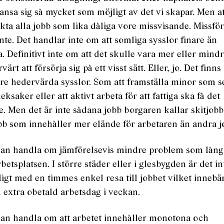
kansa sig så mycket som möjligt av det vi skapar. Men a
kta alla jobb som lika dåliga vore missvisande. Missför
nte. Det handlar inte om att somliga sysslor finare än
. Definitivt inte om att det skulle vara mer eller mind
värt att försörja sig på ett visst sätt. Eller, jo. Det finns
e hedervärda sysslor. Som att framställa minor som s
eksaker eller att aktivt arbeta för att fattiga ska få det
. Men det är inte sådana jobb borgaren kallar skitjobb
bb som innehåller mer elände för arbetaren än andra j
kan handla om jämförelsevis mindre problem som lång
arbetsplatsen. I större städer eller i glesbygden är det in
igt med en timmes enkel resa till jobbet vilket innebä
 extra obetald arbetsdag i veckan.
kan handla om att arbetet innehåller monotona och