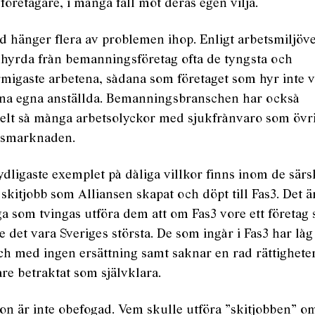
företagare, i många fall mot deras egen vilja.
d hänger flera av problemen ihop. Enligt arbetsmiljöv
nhyrda från bemanningsföretag ofta de tyngsta och
migaste arbetena, sådana som företaget som hyr inte vi
sina egna anställda. Bemanningsbranschen har också
elt så många arbetsolyckor med sjukfrånvaro som övr
tsmarknaden.
ydligaste exemplet på dåliga villkor finns inom de särs
 skitjobb som Alliansen skapat och döpt till Fas3. Det ä
 som tvingas utföra dem att om Fas3 vore ett företag 
e det vara Sveriges största. De som ingår i Fas3 har låg
och med ingen ersättning samt saknar en rad rättigheter
are betraktat som självklara.
on är inte obefogad. Vem skulle utföra ”skitjobben” o