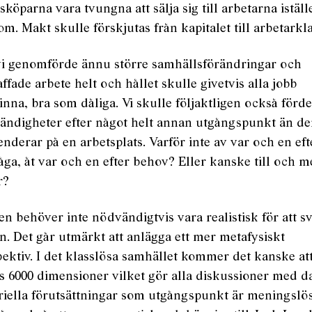
sköparna vara tvungna att sälja sig till arbetarna iställ
om. Makt skulle förskjutas från kapitalet till arbetarkl
i genomförde ännu större samhällsförändringar och
ffade arbete helt och hållet skulle givetvis alla jobb
inna, bra som dåliga. Vi skulle följaktligen också förde
ändigheter efter något helt annan utgångspunkt än de
enderar på en arbetsplats. Varför inte av var och en eft
ga, åt var och en efter behov? Eller kanske till och 
r?
n behöver inte nödvändigtvis vara realistisk för att s
n. Det går utmärkt att anlägga ett mer metafysiskt
ektiv. I det klasslösa samhället kommer det kanske at
s 6000 dimensioner vilket gör alla diskussioner med 
riella förutsättningar som utgångspunkt är meningslös