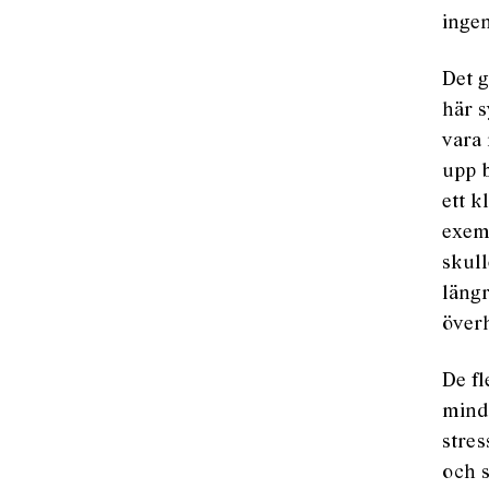
ingen
Det g
här s
vara 
upp b
ett k
exem
skull
längr
över
De fl
mind
stres
och s