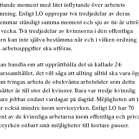
ttande moment med litet inflytande över arbetets
mning. Enligt LO upprepar två tredjedelar av deras
emmar ständigt samma moment och sju av tio är uttrö
 vecka. Två tredjedelar av kvinnorna i den offentliga
rn kan inte själva bestämma när och i vilken ordning
 arbetsuppgifter ska utföras.
an handla om att upprätthålla det så kallade 24-
rssamhället, det vill säga att allting alltid ska vara öp
om tvingas arbeta de obekväma arbetstider som detta
sätter är till stor del kvinnor. Bara var tredje kvinnlig
are jobbar endast vardagar på dagtid. Möjligheten att t
är också mindre inom serviceyrken. Enligt LO har 70
nt av de kvinnliga arbetarna inom offentliga och priv
ceyrken enbart små möjligheter till kortare pauser.