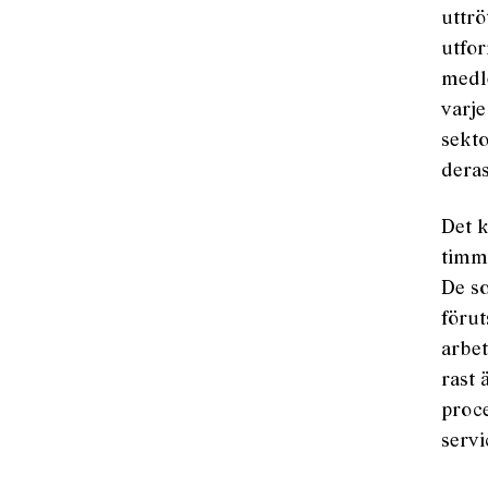
uttrö
utfor
medl
varje
sekto
deras
Det k
timma
De s
förut
arbet
rast 
proce
servi