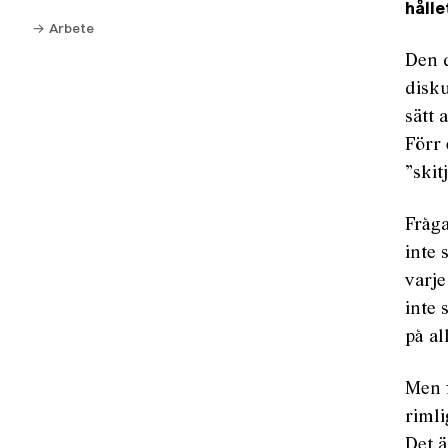
hålle
→
Arbete
Den d
disk
sätt 
Förr 
”skit
Fråga
inte
varje
inte 
på al
Men f
rimli
Det ä