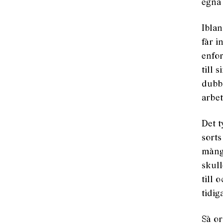
egna 
Iblan
får i
enfor
till 
dubb
arbe
Det t
sorts
många
skull
till 
tidig
Så or