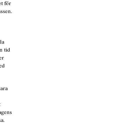
et för
assen.
la
n tid
er
med
vara
t
dagens
a.