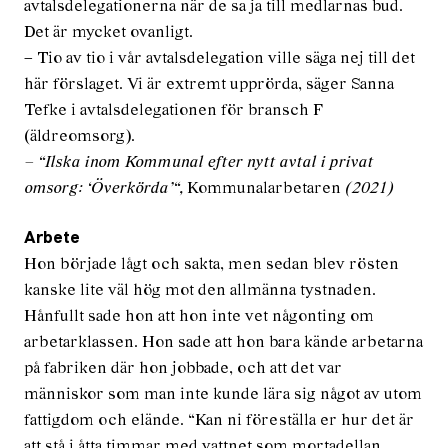
avtalsdelegationerna när de sa ja till medlarnas bud.
Det är mycket ovanligt.
– Tio av tio i vår avtalsdelegation ville säga nej till det
här förslaget. Vi är extremt upprörda, säger Sanna
Tefke i avtalsdelegationen för bransch F
(äldreomsorg).
– “Ilska inom Kommunal efter nytt avtal i privat
omsorg: ‘Överkörda’“,
Kommunalarbetaren
(2021)
Arbete
Hon började lågt och sakta, men sedan blev rösten
kanske lite väl hög mot den allmänna tystnaden.
Hånfullt sade hon att hon inte vet någonting om
arbetarklassen. Hon sade att hon bara kände arbetarna
på fabriken där hon jobbade, och att det var
människor som man inte kunde lära sig något av utom
fattigdom och elände. “Kan ni föreställa er hur det är
att stå i åtta timmar med vattnet som mortadellan