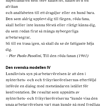
napolitanaren som blev kalabrier, kalabriern en
afrikan
och analfabeten till ett dragdjur eller en hund bara.
Den som aldrig upplevt dig till färgen, röda fana,
skall heller inte kunna förstå eller riktigt känna dig,
du som redan firat så många nyborgerliga
arbetarsegrar,
bli till en trasa igen, så skall du se de fattigaste höja
dig.
– Pier Paolo Pasolini,
Till den röda fanan
(1961)
Den svenska modellen IV
Lundkvists syn på arbetarrörelsen är att den i
nykterhets- och och frikyrkorörelsernas efterföljd
införde en dialog med motståndaren istället för
konfrontation. De resultat som uppnåtts av
nykterhets- och frikyrkorörelserna “kunde visa den
unga arbetarrörelsen vart man kunde nå med fredliga