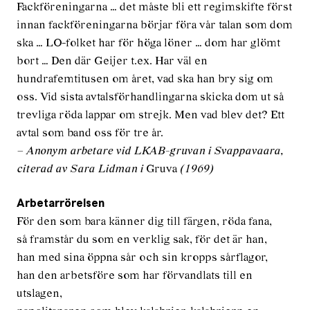
Fackföreningarna … det måste bli ett regimskifte först
innan fackföreningarna börjar föra vår talan som dom
ska … LO-folket har för höga löner … dom har glömt
bort … Den där Geijer t.ex. Har väl en
hundrafemtitusen om året, vad ska han bry sig om
oss. Vid sista avtalsförhandlingarna skicka dom ut så
trevliga röda lappar om strejk. Men vad blev det? Ett
avtal som band oss för tre år.
– Anonym arbetare vid LKAB-gruvan i Svappavaara,
citerad av Sara Lidman i
Gruva
(1969)
Arbetarrörelsen
För den som bara känner dig till färgen, röda fana,
så framstår du som en verklig sak, för det är han,
han med sina öppna sår och sin kropps sårflagor,
han den arbetsföre som har förvandlats till en
utslagen,