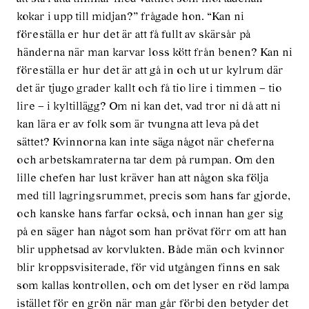
kokar i upp till midjan?” frågade hon. “Kan ni
föreställa er hur det är att få fullt av skärsår på
händerna när man karvar loss kött från benen? Kan ni
föreställa er hur det är att gå in och ut ur kylrum där
det är tjugo grader kallt och få tio lire i timmen – tio
lire – i kyltillägg? Om ni kan det, vad tror ni då att ni
kan lära er av folk som är tvungna att leva på det
sättet? Kvinnorna kan inte säga något när cheferna
och arbetskamraterna tar dem på rumpan. Om den
lille chefen har lust kräver han att någon ska följa
med till lagringsrummet, precis som hans far gjorde,
och kanske hans farfar också, och innan han ger sig
på en säger han något som han prövat förr om att han
blir upphetsad av korvlukten. Både män och kvinnor
blir kroppsvisiterade, för vid utgången finns en sak
som kallas kontrollen, och om det lyser en röd lampa
istället för en grön när man går förbi den betyder det