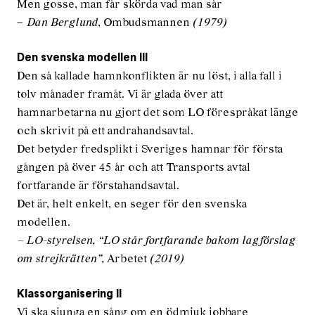
Men gosse, man får skörda vad man sår
–
Dan Berglund
, Ombudsmannen
(1979)
Den svenska modellen III
Den så kallade hamnkonflikten är nu löst, i alla fall i
tolv månader framåt. Vi är glada över att
hamnarbetarna nu gjort det som LO förespråkat länge
och skrivit på ett andrahandsavtal.
Det betyder fredsplikt i Sveriges hamnar för första
gången på över 45 år och att Transports avtal
fortfarande är förstahandsavtal.
Det är, helt enkelt, en seger för den svenska
modellen.
– LO-styrelsen, “LO står fortfarande bakom lagförslag
om strejkrätten”,
Arbetet
(2019)
Klassorganisering II
Vi ska sjunga en sång om en ödmjuk jobbare