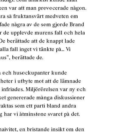
amtidigt. Som anarkist kunde man
aken var att man provocerade någon.
ara så fruktansvärt medveten om
äffade några av de som gjorde Brand
hur de upplevde murens fall och hela
De berättade att de knappt lade
alla fall inget vi tänkte på… Vi
us”, berättade de.
um och husockupanter kunde
enheter i utbyte mot att de lämnade
 infriades. Miljörörelsen var ny och
vilket genererade många diskussioner
aktas som ett parti bland andra
g har vi åtminstone svaret på det.
naivitet, en bristande insikt om den