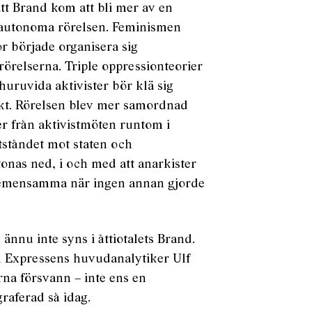
att Brand kom att bli mer av en
n autonoma rörelsen. Feminismen
r började organisera sig
rörelserna. Triple oppressionteorier
huruvida aktivister bör klä sig
ckt. Rörelsen blev mer samordnad
r från aktivistmöten runtom i
tståndet mot staten och
onas ned, i och med att anarkister
t gemensamma när ingen annan gjorde
ännu inte syns i åttiotalets Brand.
 Expressens huvudanalytiker Ulf
rna försvann – inte ens en
graferad så idag.