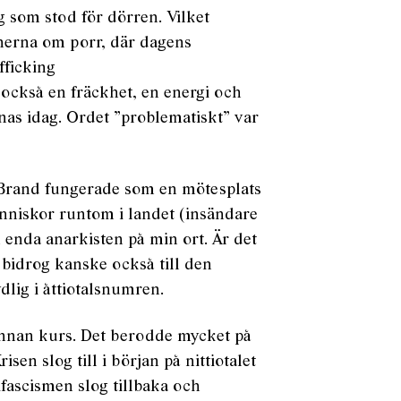
g som stod för dörren. Vilket
onerna om porr, där dagens
fficking
 också en fräckhet, en energi och
knas idag. Ordet ”problematiskt” var
tt Brand fungerade som en mötesplats
änniskor runtom i landet (insändare
 enda anarkisten på min ort. Är det
bidrog kanske också till den
dlig i åttiotalsnumren.
 annan kurs. Det berodde mycket på
sen slog till i början på nittiotalet
ascismen slog tillbaka och