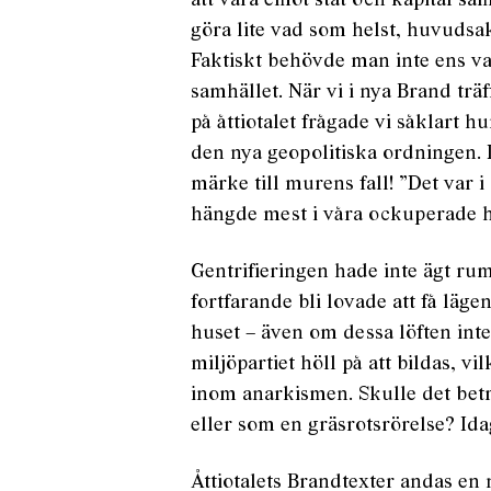
att vara emot stat och kapital s
göra lite vad som helst, huvuds
Faktiskt behövde man inte ens v
samhället. När vi i nya Brand tr
på åttiotalet frågade vi såklart 
den nya geopolitiska ordningen. 
märke till murens fall! ”Det var i 
hängde mest i våra ockuperade h
Gentrifieringen hade inte ägt r
fortfarande bli lovade att få läg
huset – även om dessa löften inte
miljöpartiet höll på att bildas, 
inom anarkismen. Skulle det betr
eller som en gräsrotsrörelse? Ida
Åttiotalets Brandtexter andas en 