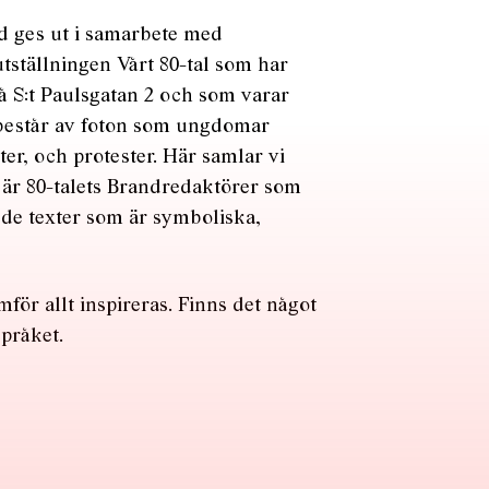
d ges ut i samarbete med
utställningen Vårt 80-tal som har
å S:t Paulsgatan 2 och som varar
 består av foton som ungdomar
ster, och protester. Här samlar vi
t är 80-talets Brandredaktörer som
de texter som är symboliska,
för allt inspireras. Finns det något
språket.