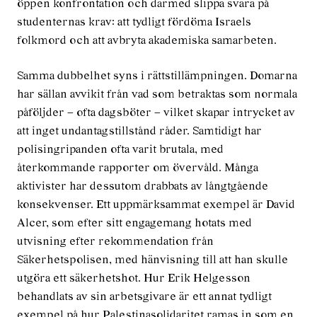
öppen konfrontation och därmed slippa svara på
studenternas krav: att tydligt fördöma Israels
folkmord och att avbryta akademiska samarbeten.
Samma dubbelhet syns i rättstillämpningen. Domarna
har sällan avvikit från vad som betraktas som normala
påföljder – ofta dagsböter – vilket skapar intrycket av
att inget undantagstillstånd råder. Samtidigt har
polisingripanden ofta varit brutala, med
återkommande rapporter om övervåld. Många
aktivister har dessutom drabbats av långtgående
konsekvenser. Ett uppmärksammat exempel är David
Alcer, som efter sitt engagemang hotats med
utvisning efter rekommendation från
Säkerhetspolisen, med hänvisning till att han skulle
utgöra ett säkerhetshot. Hur Erik Helgesson
behandlats av sin arbetsgivare är ett annat tydligt
exempel på hur Palestinasolidaritet ramas in som en