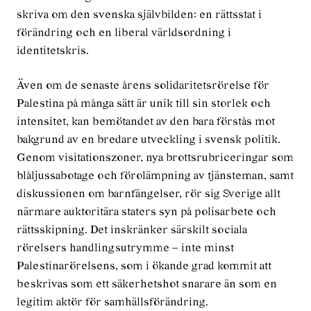
skriva om den svenska självbilden: en rättsstat i
förändring och en liberal världsordning i
identitetskris.
Även om de senaste årens solidaritetsrörelse för
Palestina på många sätt är unik till sin storlek och
intensitet, kan bemötandet av den bara förstås mot
bakgrund av en bredare utveckling i svensk politik.
Genom visitationszoner, nya brottsrubriceringar som
blåljussabotage och förolämpning av tjänsteman, samt
diskussionen om barnfängelser, rör sig Sverige allt
närmare auktoritära staters syn på polisarbete och
rättsskipning. Det inskränker särskilt sociala
rörelsers handlingsutrymme – inte minst
Palestinarörelsens, som i ökande grad kommit att
beskrivas som ett säkerhetshot snarare än som en
legitim aktör för samhällsförändring.