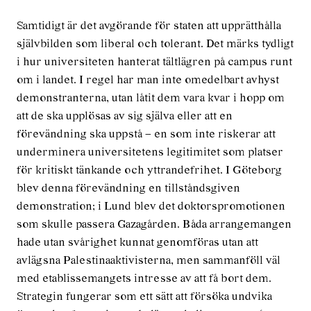
Samtidigt är det avgörande för staten att upprätthålla
självbilden som liberal och tolerant. Det märks tydligt
i hur universiteten hanterat tältlägren på campus runt
om i landet. I regel har man inte omedelbart avhyst
demonstranterna, utan låtit dem vara kvar i hopp om
att de ska upplösas av sig själva eller att en
förevändning ska uppstå – en som inte riskerar att
underminera universitetens legitimitet som platser
för kritiskt tänkande och yttrandefrihet. I Göteborg
blev denna förevändning en tillståndsgiven
demonstration; i Lund blev det doktorspromotionen
som skulle passera Gazagården. Båda arrangemangen
hade utan svårighet kunnat genomföras utan att
avlägsna Palestinaaktivisterna, men sammanföll väl
med etablissemangets intresse av att få bort dem.
Strategin fungerar som ett sätt att försöka undvika