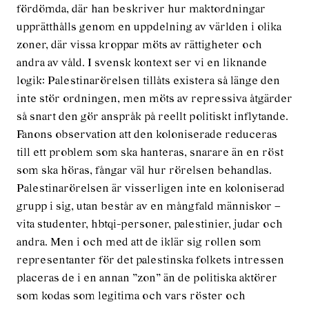
fördömda, där han beskriver hur maktordningar
upprätthålls genom en uppdelning av världen i olika
zoner, där vissa kroppar möts av rättigheter och
andra av våld. I svensk kontext ser vi en liknande
logik: Palestinarörelsen tillåts existera så länge den
inte stör ordningen, men möts av repressiva åtgärder
så snart den gör anspråk på reellt politiskt inflytande.
Fanons observation att den koloniserade reduceras
till ett problem som ska hanteras, snarare än en röst
som ska höras, fångar väl hur rörelsen behandlas.
Palestinarörelsen är visserligen inte en koloniserad
grupp i sig, utan består av en mångfald människor –
vita studenter, hbtqi-personer, palestinier, judar och
andra. Men i och med att de iklär sig rollen som
representanter för det palestinska folkets intressen
placeras de i en annan ”zon” än de politiska aktörer
som kodas som legitima och vars röster och