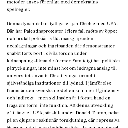
metoder anses förenliga med demokratins
spelregler.
Denna dynamik blir tydligare i jämförelse med USA.
Där har Palestinaprotester i flera fall mötts av öppet
och brutalt polisiärt våld: massgripanden,
nedslagningar och ingripanden där demonstranter
snabbt förts bort i civila fordon under
kidnappningsliknande former. Samtidigt har politiska
påtryckningar, inte minst hot om indragna anslag till
universitet, använts för att tvinga formellt
självständiga institutioner till lydnad. I jämförelse
framstår den svenska modellen som mer lågintensiv
och indirekt – men skillnaden är i första hand en
fråga om form, inte funktion. Att denna utveckling
gått längre i USA, särskilt under Donald Trump, pekar
på en djupare reaktionär förskjutning, där repressiva
åtgärder inte längre behöver döljas bakom en liberal