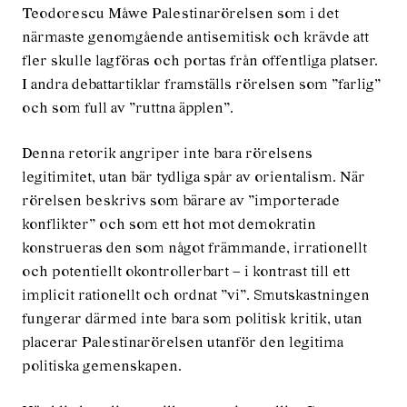
Teodorescu Måwe Palestinarörelsen som i det
närmaste genomgående antisemitisk och krävde att
fler skulle lagföras och portas från offentliga platser.
I andra debattartiklar framställs rörelsen som ”farlig”
och som full av ”ruttna äpplen”.
Denna retorik angriper inte bara rörelsens
legitimitet, utan bär tydliga spår av orientalism. När
rörelsen beskrivs som bärare av ”importerade
konflikter” och som ett hot mot demokratin
konstrueras den som något främmande, irrationellt
och potentiellt okontrollerbart – i kontrast till ett
implicit rationellt och ordnat ”vi”. Smutskastningen
fungerar därmed inte bara som politisk kritik, utan
placerar Palestinarörelsen utanför den legitima
politiska gemenskapen.