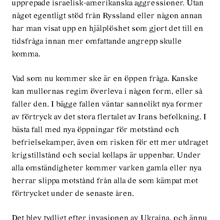
upprepade israelisk-amerikanska aggressioner. Utan
något egentligt stöd från Ryssland eller någon annan
har man visat upp en hjälplöshet som gjort det till en
tidsfråga innan mer omfattande angrepp skulle
komma.
Vad som nu kommer ske är en öppen fråga. Kanske
kan mullornas regim överleva i någon form, eller så
faller den. I bägge fallen väntar sannolikt nya former
av förtryck av det stora flertalet av Irans befolkning. I
bästa fall med nya öppningar för motstånd och
befrielsekamper, även om risken för ett mer utdraget
krigstillstånd och social kollaps är uppenbar. Under
alla omständigheter kommer varken gamla eller nya
herrar slippa motstånd från alla de som kämpat mot
förtrycket under de senaste åren.
Det blev tydligt efter invasionen av Ukraina, och ännu