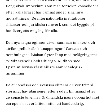
och hållet handlar om transaktionalism, hot och våld.
Det globala Imperium som man försökte konsolidera
efter kalla kriget har rämnat under sina inre
motsättningar. De internationella institutioner,
allianser och juridiska ramverk som det byggde på
har övergetts en gång för alla.
Den nya krigsregimen väver samman inrikes- och
utrikespolitik där kidnappningar i Caracas och
bombningar i Isfahan flyter ihop med belägringarna
av Minneapolis och Chicago. Alltihop med
Epsteinfilernas råa nihilism som ideologisk
inramning.
De europeiska och svenska eliterna driver fritt på
stormigt hav utan segel eller roder. En månad efter
de senaste turerna i Grönlandskrisens öppna hot mot
europeisk suveränitet, mitt i ett handelskrig,