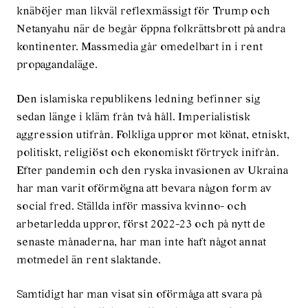
knäböjer man likväl reflexmässigt för Trump och
Netanyahu när de begår öppna folkrättsbrott på andra
kontinenter. Massmedia går omedelbart in i rent
propagandaläge.
Den islamiska republikens ledning befinner sig
sedan länge i kläm från två håll. Imperialistisk
aggression utifrån. Folkliga uppror mot könat, etniskt,
politiskt, religiöst och ekonomiskt förtryck inifrån.
Efter pandemin och den ryska invasionen av Ukraina
har man varit oförmögna att bevara någon form av
social fred. Ställda inför massiva kvinno- och
arbetarledda uppror, först 2022-23 och på nytt de
senaste månaderna, har man inte haft något annat
motmedel än rent slaktande.
Samtidigt har man visat sin oförmåga att svara på