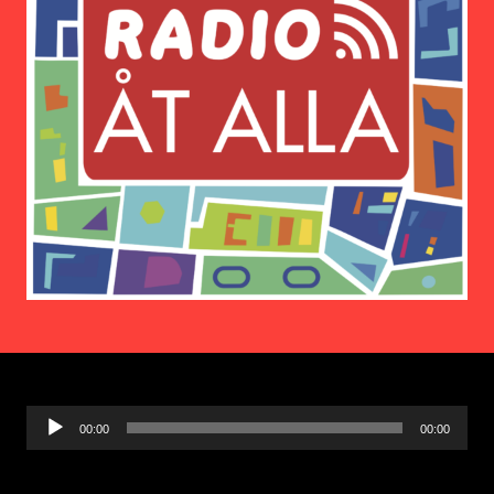
Ljudspelare
00:00
00:00