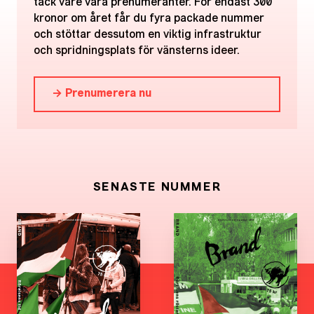
tack vare våra prenumeranter. För endast 300
kronor om året får du fyra packade nummer
och stöttar dessutom en viktig infrastruktur
och spridningsplats för vänsterns ideer.
→ Prenumerera nu
SENASTE NUMMER