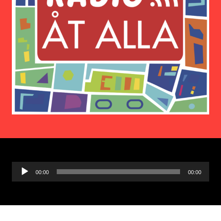
Ljudspelare
00:00
00:00