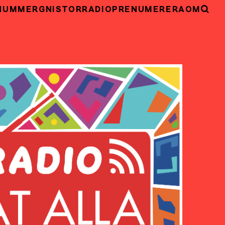
NUMMER
GNISTOR
RADIO
PRENUMERERA
OM