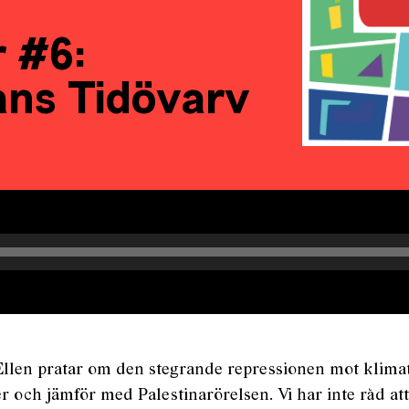
 #6:
ans Tidövarv
llen pratar om den stegrande repressionen mot klimat
r och jämför med Palestinarörelsen. Vi har inte råd att