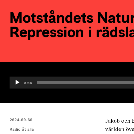
Motståndets Natur
Repression i rädsl
Ljudspelare
00:00
2024-09-30
Jakob och E
världen öve
Radio åt alla