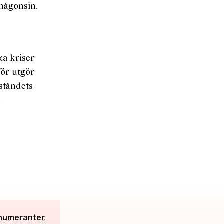
volymen.
 någonsin.
ka kriser
för utgör
ståndets
h
enumeranter.