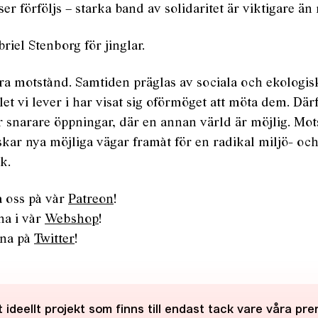
er förföljs – starka band av solidaritet är viktigare än
briel Stenborg för jinglar.
ra motstånd. Samtiden präglas av sociala och ekologis
et vi lever i har visat sig oförmöget att möta dem. Där
r snarare öppningar, där en annan värld är möjlig. Mot
skar nya möjliga vägar framåt för en radikal miljö- oc
k.
a oss på vår
Patreon
!
na i vår
Webshop
!
rna på
Twitter
!
 ideellt projekt som finns till endast tack vare våra pr