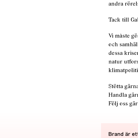
andra rörels
Tack till Ga
Vi måste gö
och samhäll
dessa krise
natur utfor
klimatpoliti
Stötta gärn
Handla gär
Följ oss gä
Brand är ett