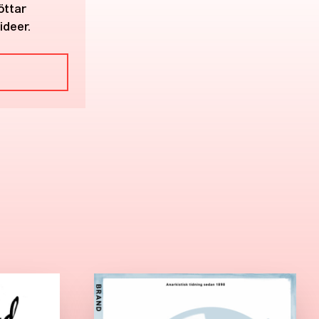
öttar
ideer.