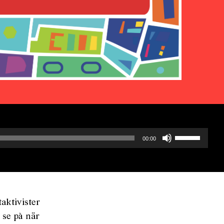
Använd
00:00
upp/ner-
piltangentern
för
att
höja
aktivister
eller
 se på när
sänka