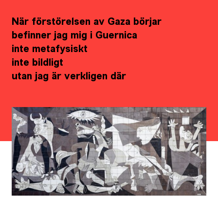
När förstörelsen av Gaza börjar
befinner jag mig i Guernica
inte metafysiskt
inte bildligt
utan jag är verkligen där