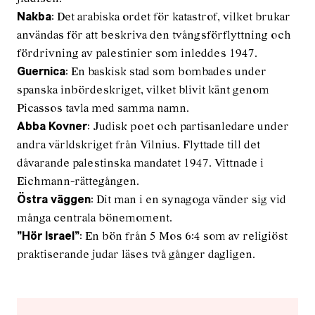
: Det arabiska ordet för katastrof, vilket brukar
Nakba
användas för att beskriva den tvångsförflyttning och
fördrivning av palestinier som inleddes 1947.
: En baskisk stad som bombades under
Guernica
spanska inbördeskriget, vilket blivit känt genom
Picassos tavla med samma namn.
: Judisk poet och partisanledare under
Abba Kovner
andra världskriget från Vilnius. Flyttade till det
dåvarande palestinska mandatet 1947. Vittnade i
Eichmann-rättegången.
: Dit man i en synagoga vänder sig vid
Östra väggen
många centrala bönemoment.
: En bön från 5 Mos 6:4 som av religiöst
”Hör Israel”
praktiserande judar läses två gånger dagligen.