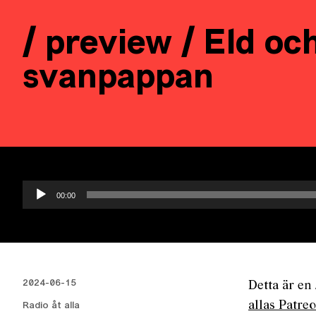
/ preview / Eld oc
svanpappan
Ljudspelare
00:00
2024-06-15
Detta är en 
allas Patre
Radio åt alla