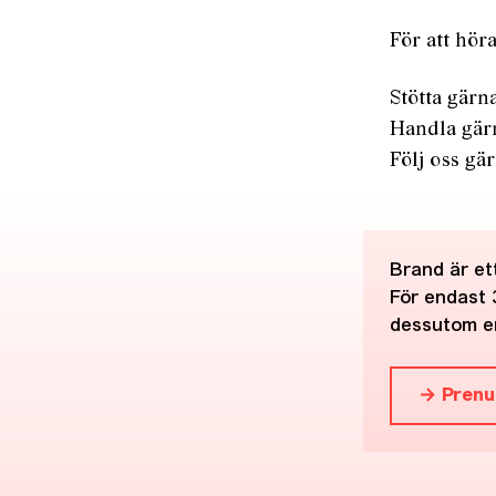
För att hör
Stötta gärn
Handla gär
Följ oss gä
Brand är ett
För endast 
dessutom en
→ Prenu