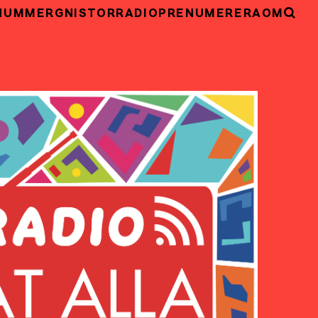
NUMMER
GNISTOR
RADIO
PRENUMERERA
OM