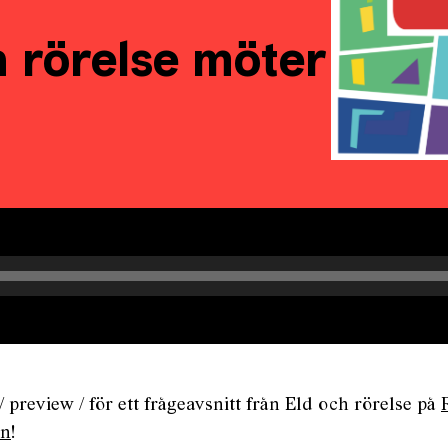
h rörelse möter
/ preview / för ett frågeavsnitt från Eld och rörelse på
on
!