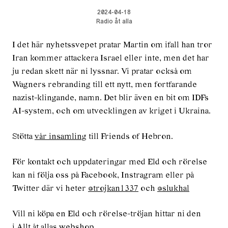
2024-04-18
Radio åt alla
I det här nyhetssvepet pratar Martin om ifall han tror
Iran kommer attackera Israel eller inte, men det har
ju redan skett när ni lyssnar. Vi pratar också om
Wagners rebranding till ett nytt, men fortfarande
nazist-klingande, namn. Det blir även en bit om IDFs
AI-system, och om utvecklingen av kriget i Ukraina.
Stötta
vår insamling
till Friends of Hebron.
För kontakt och uppdateringar med Eld och rörelse
kan ni följa oss på Facebook, Instragram eller på
Twitter där vi heter
@trojkan1337
och
@slukhal
Vill ni köpa en Eld och rörelse-tröjan hittar ni den
i
Allt åt allas webshop