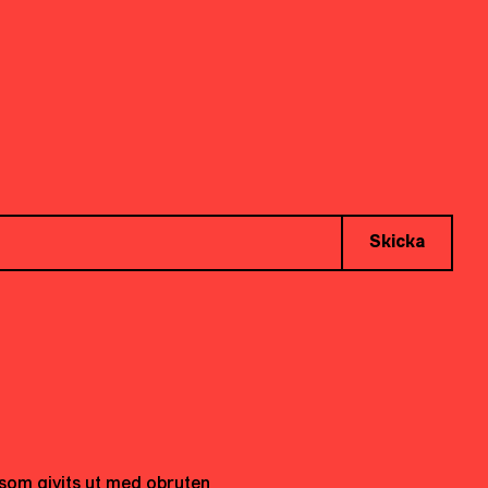
Skicka
t som givits ut med obruten