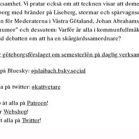
ksamhet. Vi pratar också om att tecknen visar att dom
borg med bränder på Liseberg, stormar och spårvagnso
n för Moderaterna i Västra Götaland, Johan Abrahams
shumor” och dessutom: Varför är alla i kommunfullmäk
vid debatten om att ha en skärgårdssamordnare?
r göteborgsförslaget om semesterlön på daglig verksa
 på Bluesky:
@jslaibach.bsky.social
a på twitter:
@kattvetare
 åt alla på
Patreon
!
år
Webshop
!
t alla på
Twitter
!