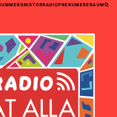
NUMMER
GNISTOR
RADIO
PRENUMERERA
OM