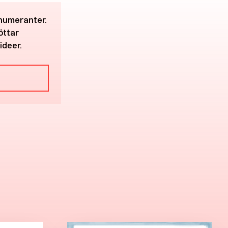
enumeranter.
öttar
ideer.