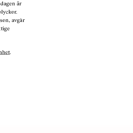
volymen.
edagen är
lyckor.
son, avgår
tige
mhet
.