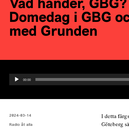
Vad händer, GBG?
Domedag i GBG oc
med Grunden
Ljudspelare
00:00
2024-03-14
I detta fär
Göteborg så
Radio åt alla