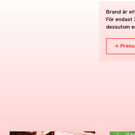
Brand är ett
För endast 
dessutom en
→ Prenu