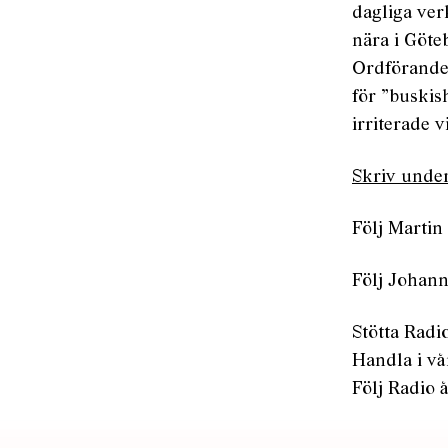
dagliga ver
nära i Göte
Ordförande
för ”buski
irriterade 
Skriv unde
Följ Martin
Följ Johann
Stötta Radio
Handla i v
Följ Radio å