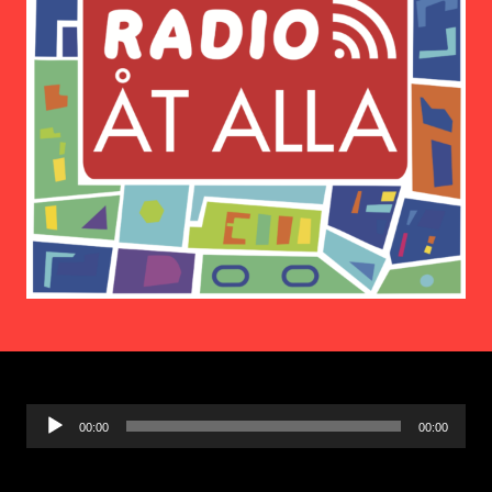
Ljudspelare
00:00
00:00