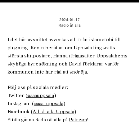
2024-01-17
Radio åt alla
I det här avsnittet avverkas allt från islamofobi till
plogning. Kevin berättar om Uppsala tingsrätts
största shitpostare, Hanna ifrågasätter Uppsalahems
skyhöga hyresökning och David förklarar varför
kommunen inte har råd att snöröja.
Följ oss på sociala medier:
Twitter (
@aaauppsala
)
Instagram (
@aaa_uppsala
)
Facebook (
Allt åt alla Uppsala
)
Stötta gärna Radio åt alla på
Patreon
!