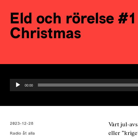
Eld och rörelse #
Christmas
Ljudspelare
00:00
2023-12-28
Vårt jul-av
eller ”krig
Radio åt alla