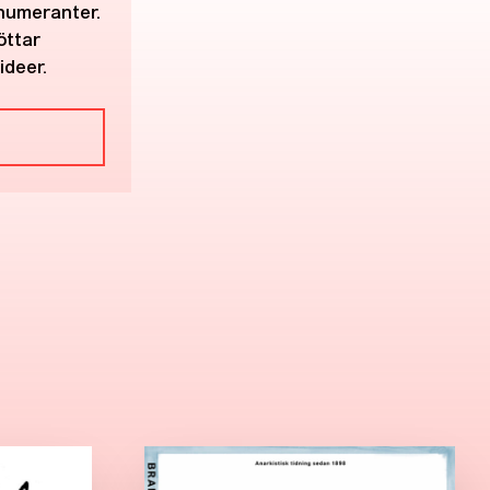
enumeranter.
öttar
ideer.