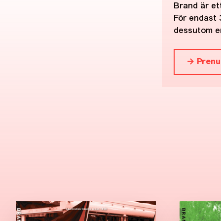
Brand är ett
För endast 
dessutom en
→ Prenu