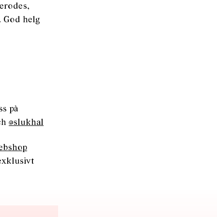
volymen.
Herodes,
. God helg
ss på
ch
@slukhal
webshop
 exklusivt