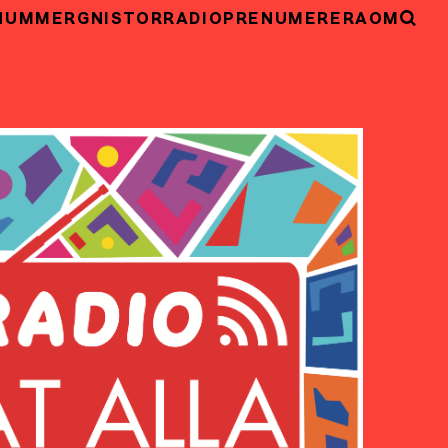
NUMMER
GNISTOR
RADIO
PRENUMERERA
OM