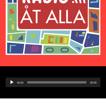
Ljudspelare
00:00
00:00