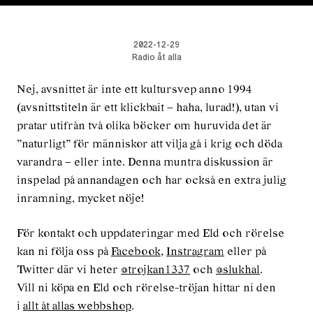
2022-12-29
Radio åt alla
Nej, avsnittet är inte ett kultursvep anno 1994
(avsnittstiteln är ett klickbait – haha, lurad!), utan vi
pratar utifrån två olika böcker om huruvida det är
”naturligt” för människor att vilja gå i krig och döda
varandra – eller inte. Denna muntra diskussion är
inspelad på annandagen och har också en extra julig
inramning, mycket nöje!
För kontakt och uppdateringar med Eld och rörelse
kan ni följa oss på
Facebook
,
Instragram
eller på
Twitter där vi heter
@trojkan1337
och
@slukhal
.
Vill ni köpa en Eld och rörelse-tröjan hittar ni den
i
allt åt allas webbshop
.