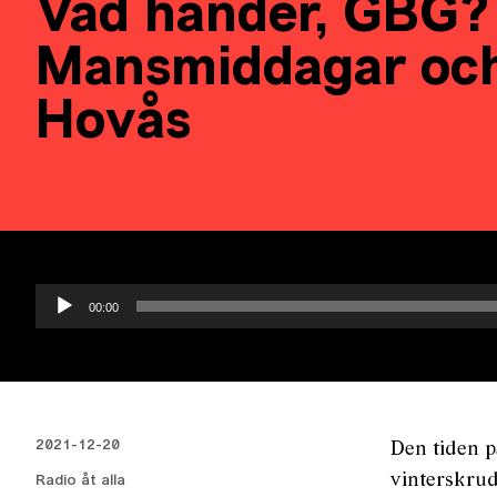
Vad händer, GBG?
Mansmiddagar och
Hovås
Ljudspelare
00:00
2021-12-20
Den tiden p
vinterskrud
Radio åt alla