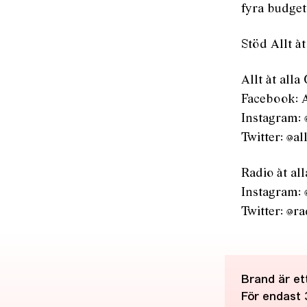
fyra budge
Stöd Allt å
Allt åt all
Facebook: A
Instagram: 
Twitter: @al
Radio åt al
Instagram: 
Twitter: @ra
Brand är ett
För endast 