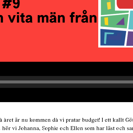
 #9
 vita män från
å året är nu kommen då vi pratar budget! I ett kallt Gö
 hör vi Johanna, Sophie och Ellen som har läst och s