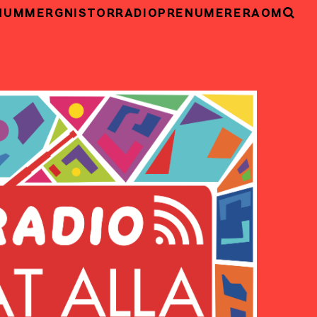
NUMMER
GNISTOR
RADIO
PRENUMERERA
OM