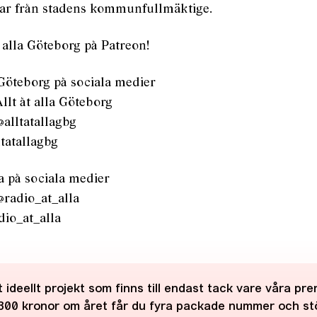
tar från stadens kommunfullmäktige.
t alla Göteborg på Patreon!
a Göteborg på sociala medier
llt åt alla Göteborg
@alltatallagbg
ltatallagbg
la på sociala medier
@radio_at_alla
dio_at_alla
 ideellt projekt som finns till endast tack vare våra pr
300 kronor om året får du fyra packade nummer och st