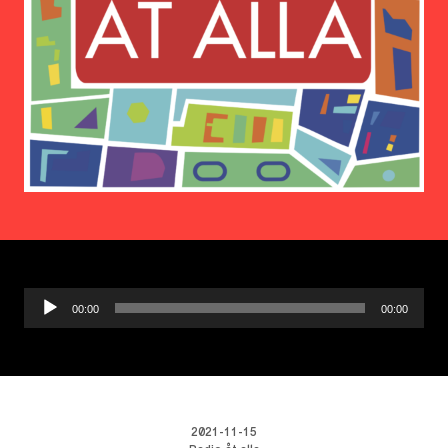
Ljudspelare
00:00
00:00
2021-11-15