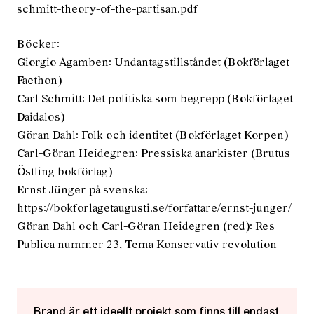
schmitt-theory-of-the-partisan.pdf
Böcker:
Giorgio Agamben: Undantagstillståndet (Bokförlaget
Faethon)
Carl Schmitt: Det politiska som begrepp (Bokförlaget
Daidalos)
Göran Dahl: Folk och identitet (Bokförlaget Korpen)
Carl-Göran Heidegren: Pressiska anarkister (Brutus
Östling bokförlag)
Ernst Jünger på svenska:
https://bokforlagetaugusti.se/forfattare/ernst-junger/
Göran Dahl och Carl-Göran Heidegren (red): Res
Publica nummer 23, Tema Konservativ revolution
Brand är ett ideellt projekt som finns till endast