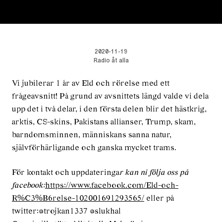
2020-11-19
Radio åt alla
Vi jubilerar 1 år av Eld och rörelse med ett
frågeavsnitt! På grund av avsnittets längd valde vi dela
upp det i två delar, i den första delen blir det hästkrig,
arktis, CS-skins, Pakistans allianser, Trump, skam,
barndomsminnen, människans sanna natur,
självförhärligande och ganska mycket trams.
För kontakt och uppdateringa
r kan ni följa oss på
facebook:
https://www.facebook.com/Eld-och-
R%C3%B6relse-102001691293565/
eller på
twitter:@trojkan1337 @slukhal