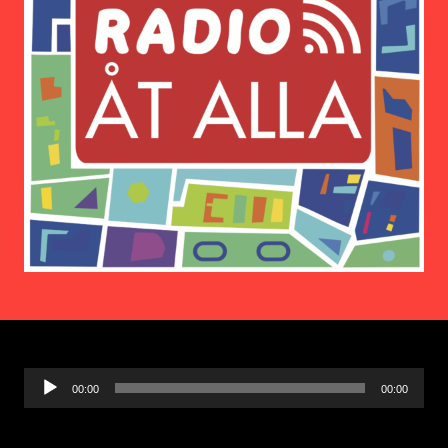
Ljudspelare
00:00
00:00