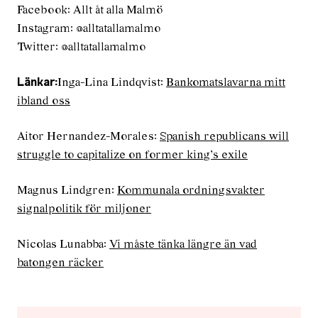
Facebook: Allt åt alla Malmö
Instagram: @alltatallamalmo
Twitter: @alltatallamalmo
Inga-Lina Lindqvist:
Bankomatslavarna mitt
Länkar:
ibland oss
Aitor Hernandez-Morales:
Spanish republicans will
struggle to capitalize on former king’s exile
Magnus Lindgren:
Kommunala ordningsvakter
signalpolitik för miljoner
Nicolas Lunabba:
Vi måste tänka längre än vad
batongen räcker