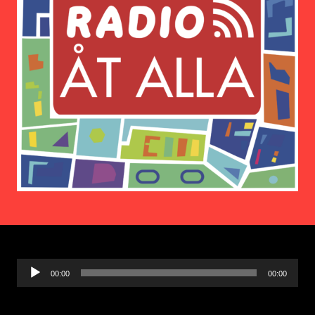
Ljudspelare
00:00
00:00