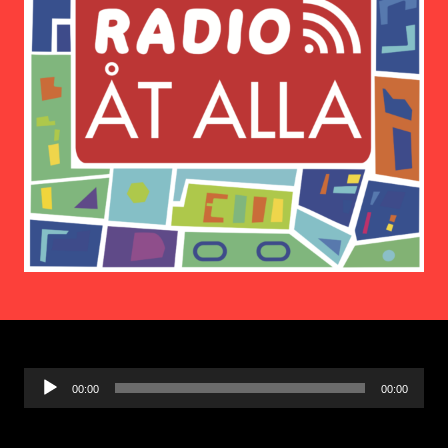
Ljudspelare
00:00
00:00