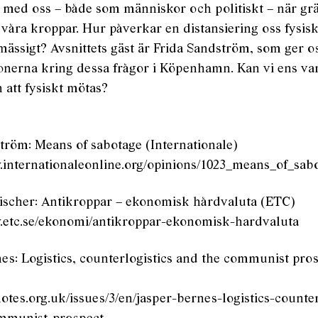
 med oss – både som människor och politiskt – när grä
våra kroppar. Hur påverkar en distansiering oss fysiskt
ässigt? Avsnittets gäst är Frida Sandström, som ger os
onerna kring dessa frågor i Köpenhamn. Kan vi ens var
 att fysiskt mötas?
tröm: Means of sabotage (Internationale)
.internationaleonline.org/opinions/1023_means_of_sab
ischer: Antikroppar – ekonomisk hårdvaluta (ETC)
w.etc.se/ekonomi/antikroppar-ekonomisk-hardvaluta
es: Logistics, counterlogistics and the communist pro
notes.org.uk/issues/3/en/jasper-bernes-logistics-counter