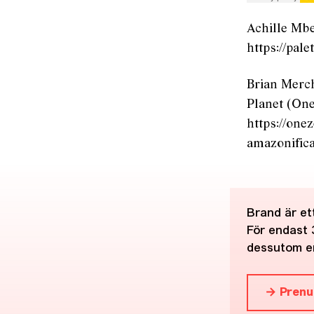
Achille Mbe
https://pal
Brian Merch
Planet (On
https://one
amazonifica
Brand är ett
För endast 
dessutom en
→ Prenu