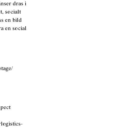
volymen.
nser dras i
, socialt
s en bild
a en social
otage/
spect
logistics-