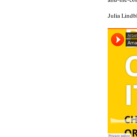
and-the-co
Julia Lindb