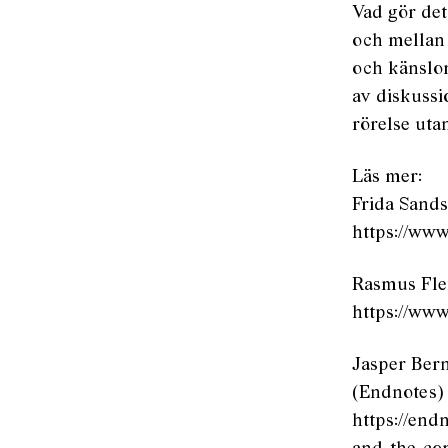
Vad gör det
och mellan 
och känslom
av diskussi
rörelse utan
Läs mer:
Frida Sands
https://www
Rasmus Fle
https://ww
Jasper Bern
(Endnotes)
https://end