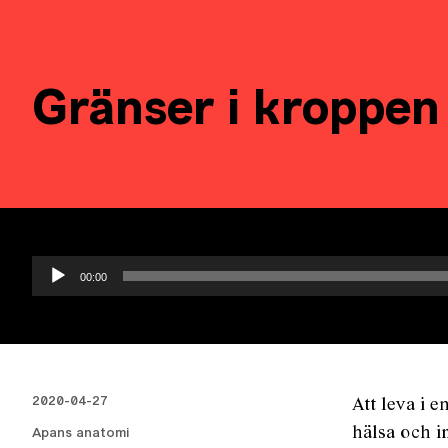
Gränser i kroppen
Ljudspelare
00:00
2020-04-27
Att leva i 
hälsa och i
Apans anatomi