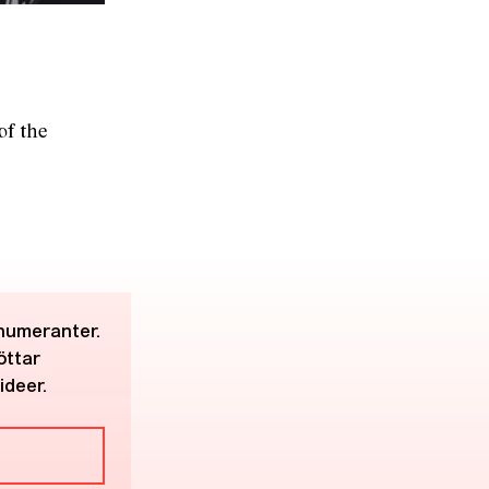
of the
enumeranter.
öttar
ideer.