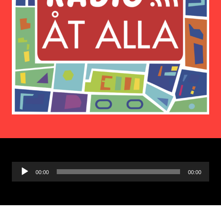
Ljudspelare
00:00
00:00