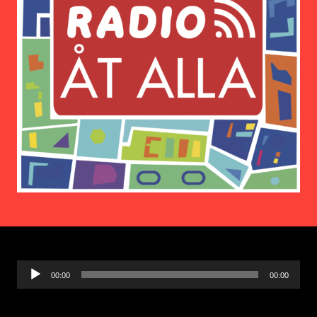
Ljudspelare
00:00
00:00