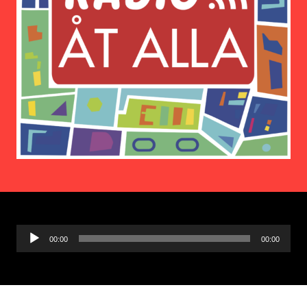
Ljudspelare
00:00
00:00