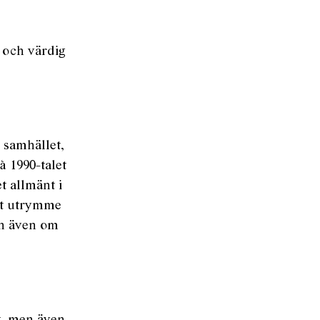
 och värdig
i samhället,
å 1990-talet
t allmänt i
et utrymme
ån även om