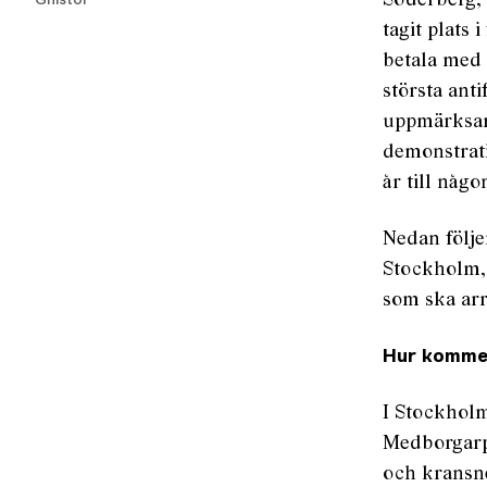
Söderberg, 
Gnistor
tagit plats
betala med s
största ant
uppmärksam
demonstrati
år till någo
Nedan följe
Stockholm, 
som ska arr
Hur komme
I Stockholm
Medborgarpl
och kransne