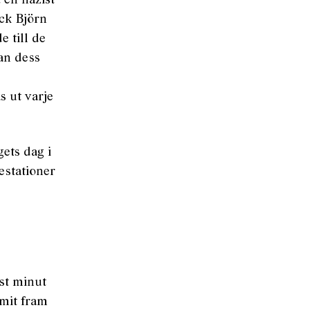
 en nazist
ick Björn
e till de
dan dess
 ut varje
ets dag i
estationer
st minut
mmit fram