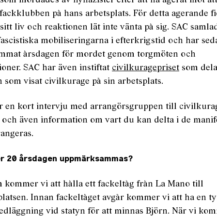
som mördades av nynazister efter att ha agerat mot att
 i fackklubben på hans arbetsplats. För detta agerande f
itt liv och reaktionen lät inte vänta på sig. SAC samlad
ifascistiska mobiliseringarna i efterkrigstid och har se
mat årsdagen för mordet genom torgmöten och
oner. SAC har även instiftat
civilkuragepriset
som delas
n som visat civilkurage på sin arbetsplats.
r en kort intervju med arrangörsgruppen till civilkurag
och även information om vart du kan delta i de manif
angeras.
r 20 årsdagen uppmärksammas?
 kommer vi att hålla ett fackeltåg från La Mano till
atsen. Innan fackeltåget avgår kommer vi att ha en ty
dläggning vid statyn för att minnas Björn. När vi ko