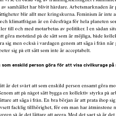
n vi se en ökad våg av främlingsfientlighet i samhälle
 av samhället har blivit hårdare. Arbetsmarknaden är
ttigheter blir allt mer kringskurna. Feminism är inte al
 och klimatfrågan är en ödesfråga för hela planeten so
ler till och med motarbetas av politiker. I en sådan sit
 att göra motstånd på de sätt som är möjliga, både koll
era sig men också i vardagen genom att säga i från när 
eter sig på ett sätt som inte är acceptabelt.
 som enskild person göra för att visa civilkurage på 
tt är det svårt att som enskild person ensamt göra m
 Genom att på något sätt bygga en kollektiv styrka på ar
lättare att säga i från. En bra början är att prata ihop s
avsett facklig tillhörighet, för om man har åtminstone 
yggen så är det lättare att agera. Med det sagt så är de