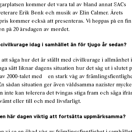
garplatsen kommer det vara tal av bland annat SACs
eterare Erik Bonk och musik av Elin Calmer. Årets
pris kommer också att presenteras. Vi hoppas på en fin
on på 20 årsdagen av mordet.
civilkurage idag i samhället än för tjugo år sedan?
 att säga hur det är ställt med civilkurage i allmänhet 
a sätt liknar dagens situation hur det såg ut i slutet p
av 2000-talet med en stark våg av främlingsfientlighe
 En sådan situation ger även våldsamma nazister myck
 inte kan tolerera det tvingas stiga fram och säga ifr
ämt eller till och med livsfarligt.
den här dagen viktig att fortsätta uppmärksamma?