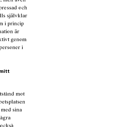
t, men även
 pressad och
ls självklar
m i princip
uation är
ektivt genom
personer i
mitt
otstånd mot
betsplatsen
ig med sina
några
t också