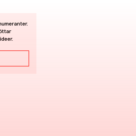
enumeranter.
öttar
ideer.