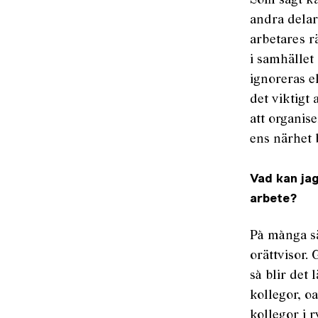
Som sagt ka
andra delar
arbetares rä
i samhället
ignoreras el
det viktigt
att organis
ens närhet b
Vad kan jag
arbete?
På många sä
orättvisor.
så blir det 
kollegor, o
kollegor i r