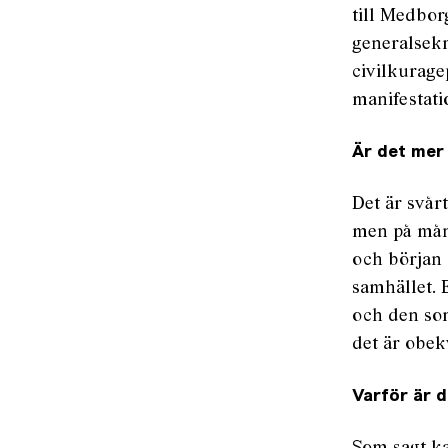
till Medbor
generalsekr
civilkurage
manifestati
Är det mer 
Det är svårt
men på mång
och början 
samhället.
och den som
det är obekv
Varför är 