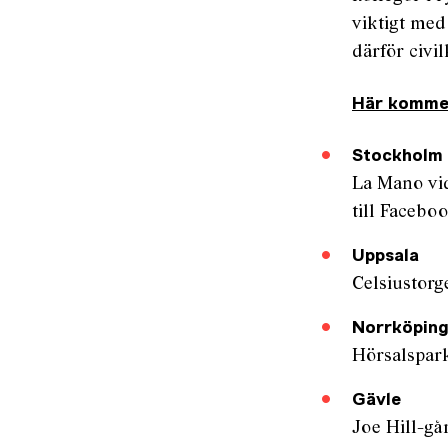
viktigt med 
därför civil
Här kommer
Stockholm
La Mano vid
till Faceb
Uppsala
Celsiustorge
Norrköpin
Hörsalspark
Gävle
Joe Hill-gå