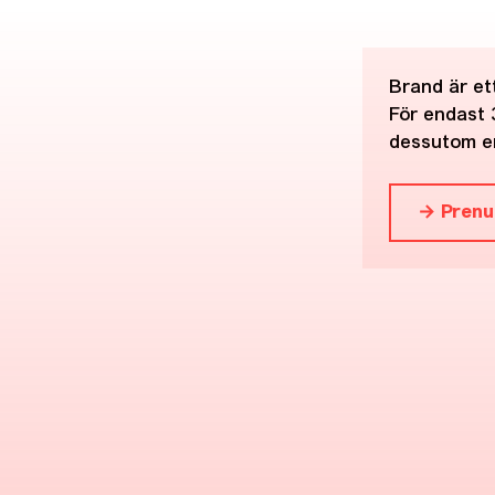
Brand är ett
För endast 
dessutom en
→ Prenu