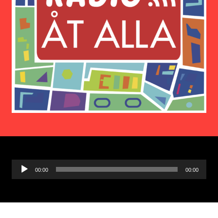
Ljudspelare
00:00
00:00