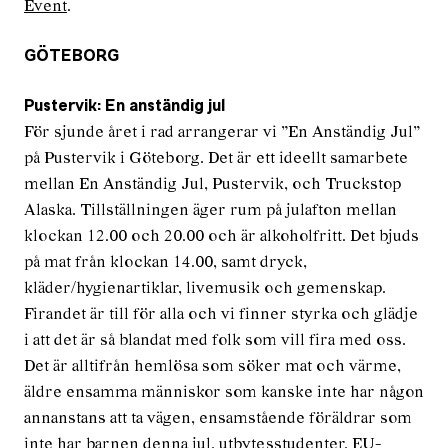
Event
.
GÖTEBORG
Pustervik: En anständig jul
För sjunde året i rad arrangerar vi ”En Anständig Jul”
på Pustervik i Göteborg. Det är ett ideellt samarbete
mellan En Anständig Jul, Pustervik, och Truckstop
Alaska. Tillställningen äger rum på julafton mellan
klockan 12.00 och 20.00 och är alkoholfritt. Det bjuds
på mat från klockan 14.00, samt dryck,
kläder/hygienartiklar, livemusik och gemenskap.
Firandet är till för alla och vi finner styrka och glädje
i att det är så blandat med folk som vill fira med oss.
Det är alltifrån hemlösa som söker mat och värme,
äldre ensamma människor som kanske inte har någon
annanstans att ta vägen, ensamstående föräldrar som
inte har barnen denna jul, utbytesstudenter, EU-