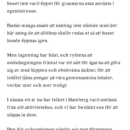
huset inte varit öppet för grannarna utan använts i
egenintresse.
Fastän många anade att nånting inte stämde med det
här antog de att alltihop skulle redas ut så att huset
kunde öppnas igen.
Men ingenting har hänt, och ryktena att
nedstängningen främst var ett sätt för ägarna att göra
sig av med hippies och obekväma åsikter, för att
istället tjäna pengar på våra gemensamma lokaler,
verkar mer och mer troligt.
I nästan ett år nu har folket i Hamberg varit utelåsta
från sitt aktivitetshus, och vi har bestämt oss för att
släppa in dem.
Den här ockupationen vänder sig mot företagens