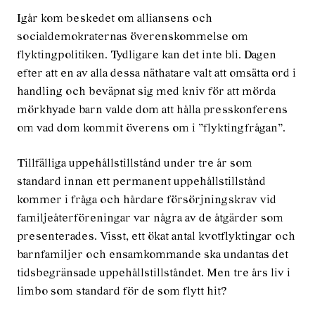
Igår kom beskedet om alliansens och
socialdemokraternas överenskommelse om
flyktingpolitiken. Tydligare kan det inte bli. Dagen
efter att en av alla dessa näthatare valt att omsätta ord i
handling och beväpnat sig med kniv för att mörda
mörkhyade barn valde dom att hålla presskonferens
om vad dom kommit överens om i ”flyktingfrågan”.
Tillfälliga uppehållstillstånd under tre år som
standard innan ett permanent uppehållstillstånd
kommer i fråga och hårdare försörjningskrav vid
familjeåterföreningar var några av de åtgärder som
presenterades. Visst, ett ökat antal kvotflyktingar och
barnfamiljer och ensamkommande ska undantas det
tidsbegränsade uppehållstillståndet. Men tre års liv i
limbo som standard för de som flytt hit?