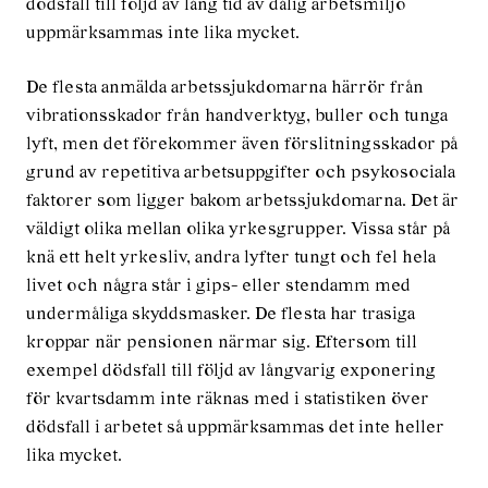
dödsfall till följd av lång tid av dålig arbetsmiljö
uppmärksammas inte lika mycket.
De flesta anmälda arbetssjukdomarna härrör från
vibrationsskador från handverktyg, buller och tunga
lyft, men det förekommer även förslitningsskador på
grund av repetitiva arbetsuppgifter och psykosociala
faktorer som ligger bakom arbetssjukdomarna. Det är
väldigt olika mellan olika yrkesgrupper. Vissa står på
knä ett helt yrkesliv, andra lyfter tungt och fel hela
livet och några står i gips- eller stendamm med
undermåliga skyddsmasker. De flesta har trasiga
kroppar när pensionen närmar sig. Eftersom till
exempel dödsfall till följd av långvarig exponering
för kvartsdamm inte räknas med i statistiken över
dödsfall i arbetet så uppmärksammas det inte heller
lika mycket.