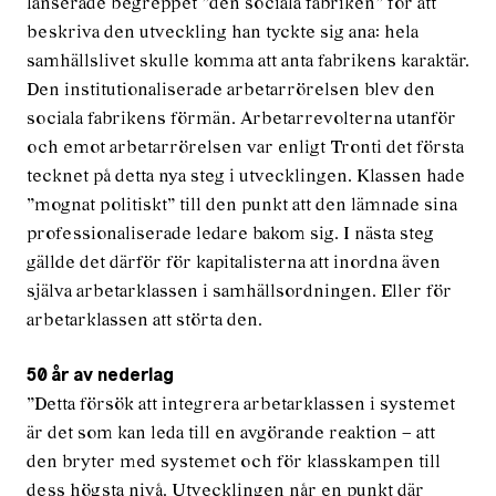
lanserade begreppet ”den sociala fabriken” för att
beskriva den utveckling han tyckte sig ana: hela
samhällslivet skulle komma att anta fabrikens karaktär.
Den institutionaliserade arbetarrörelsen blev den
sociala fabrikens förmän. Arbetarrevolterna utanför
och emot arbetarrörelsen var enligt Tronti det första
tecknet på detta nya steg i utvecklingen. Klassen hade
”mognat politiskt” till den punkt att den lämnade sina
professionaliserade ledare bakom sig. I nästa steg
gällde det därför för kapitalisterna att inordna även
själva arbetarklassen i samhällsordningen. Eller för
arbetarklassen att störta den.
50 år av nederlag
”Detta försök att integrera arbetarklassen i systemet
är det som kan leda till en avgörande reaktion – att
den bryter med systemet och för klasskampen till
dess högsta nivå. Utvecklingen når en punkt där