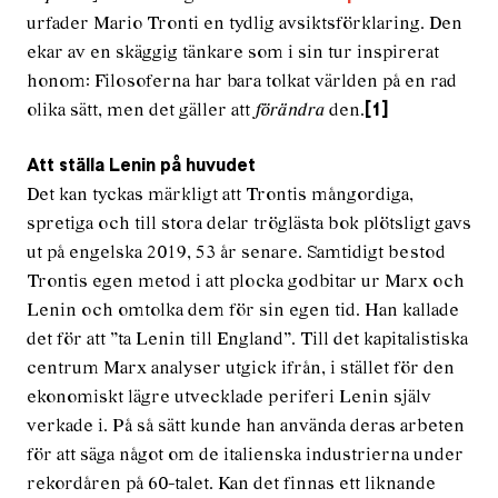
urfader Mario Tronti en tydlig avsiktsförklaring. Den
ekar av en skäggig tänkare som i sin tur inspirerat
honom: Filosoferna har bara tolkat världen på en rad
olika sätt, men det gäller att
förändra
den.
[1]
Att ställa Lenin på huvudet
Det kan tyckas märkligt att Trontis mångordiga,
spretiga och till stora delar tröglästa bok plötsligt gavs
ut på engelska 2019, 53 år senare. Samtidigt bestod
Trontis egen metod i att plocka godbitar ur Marx och
Lenin och omtolka dem för sin egen tid. Han kallade
det för att ”ta Lenin till England”. Till det kapitalistiska
centrum Marx analyser utgick ifrån, i stället för den
ekonomiskt lägre utvecklade periferi Lenin själv
verkade i. På så sätt kunde han använda deras arbeten
för att säga något om de italienska industrierna under
rekordåren på 60-talet. Kan det finnas ett liknande