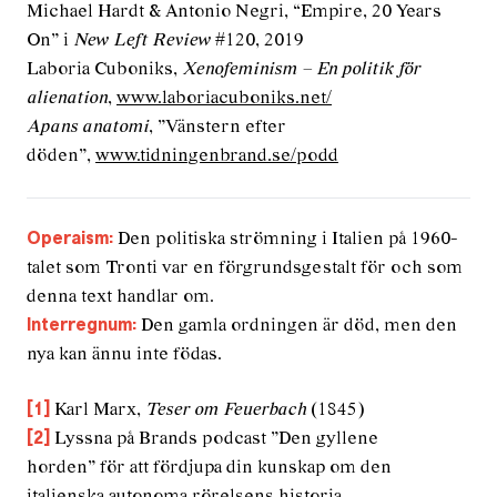
Michael Hardt & Antonio Negri, “Empire, 20 Years
On” i
New Left Review
#120, 2019
Laboria Cuboniks,
Xenofeminism – En politik för
alienation
,
www.laboriacuboniks.net/
Apans anatomi
, ”Vänstern efter
döden”,
www.tidningenbrand.se/podd
Den politiska strömning i Italien på 1960-
Operaism:
talet som Tronti var en förgrundsgestalt för och som
denna text handlar om.
Den gamla ordningen är död, men den
Interregnum:
nya kan ännu inte födas.
Karl Marx,
Teser om Feuerbach
(1845)
[1]
Lyssna på Brands podcast ”Den gyllene
[2]
horden” för att fördjupa din kunskap om den
italienska autonoma rörelsens historia.