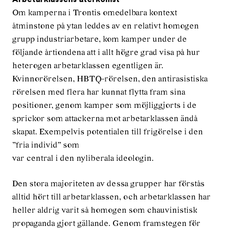
Arbetarklassens återkomst
Om kamperna i Trontis omedelbara kontext
åtminstone på ytan leddes av en relativt homogen
grupp industriarbetare, kom kamper under de
följande årtiondena att i allt högre grad visa på hur
heterogen arbetarklassen egentligen är.
Kvinnorörelsen, HBTQ-rörelsen, den antirasistiska
rörelsen med flera har kunnat flytta fram sina
positioner, genom kamper som möjliggjorts i de
sprickor som attackerna mot arbetarklassen ändå
skapat. Exempelvis potentialen till frigörelse i den
”fria individ” som
var central i den nyliberala ideologin.
Den stora majoriteten av dessa grupper har förstås
alltid hört till arbetarklassen, och arbetarklassen har
heller aldrig varit så homogen som chauvinistisk
propaganda gjort gällande. Genom framstegen för