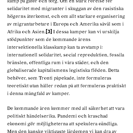
kamp på gator och torg. Om en stark rörelse för
solidaritet med migranter i skuggan av den rasistiska
högerns återkomst, och om allt starkare organisering
av migrantarbetare i Europa och Amerika såväl som i
Afrika och Asien.
I dessa kamper kan vi urskilja
[3]
stödpunkter som de kommande årens
intersektionella klasskamp kan ta avstamp i:
internationell solidaritet, social reproduktion, fossila
bränslen, offentliga rum i våra städer, och den
globaliserade kapitalismens logistiska flöden. Detta
behöver, som Tronti påpekade, inte formuleras
teoretiskt utan håller redan på att formuleras praktiskt
i denna mångfald av kamper.
De kommande åren kommer med all säkerhet att vara
politiskt händelserika. Pandemi och kraschad
ekonomi gör möjligheterna att spekulera oändliga.
Men den kanske viktigaste lärdomen vi kan dra av