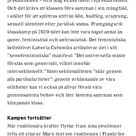
produktionen – och idag också inom reproduktionen.
Och det krävs att klassen förs samman i sin mångfald,
i stället för att splittras utifrån kön, hudfärg, ursprung,
sexuell identitet eller juridisk status. Framgångsrik
klasskamp på 2020-talet kan inte vara något annat än
queer, feministisk och antirasistisk. Det feministiska
kollektivet Laboria Cuboniks artikulerar det i sitt
”xenofeministiska” manifest: ”Det universella måste
förstås som generiskt, vilket innebär
intersektionellt.” Intersektionaliteten ”skär genom
alla partikulariteter”: genom erkännande av våra
olikheter kan vi också på allvar förstå våra
gemensamma behov och åter komma samman som
kämpande klass.
Kampen fortsätter
När reaktionära krafter flyttar fram sina positioner
lyfts ett citat ur Marx text om reaktionen i Frankrike