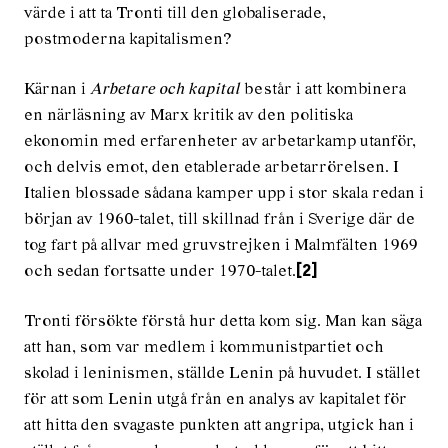
värde i att ta Tronti till den globaliserade,
postmoderna kapitalismen?
Kärnan i
Arbetare och kapital
består i att kombinera
en närläsning av Marx kritik av den politiska
ekonomin med erfarenhet­er av arbetarkamp utanför,
och delvis emot, den etablerade arbetar­rörelsen. I
Italien blossade sådana kamper upp i stor skala redan i
början av 1960-talet, till skillnad från i Sverige där de
tog fart på allvar med gruv­strejken i Malmfälten 1969
och sedan fortsatte under 1970-talet.
[2]
Tronti försökte förstå hur detta kom sig. Man kan säga
att han, som var medlem i kommunistpartiet och
skolad i ­leninismen, ställde Lenin på huvudet. I stället
för att som Lenin utgå från en analys av kapitalet för
att hitta den svagaste punkten att angripa, utgick han i