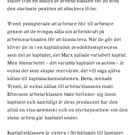
stället från en analys av arbetarklassen för att hitta
den starkaste punkten att attackera ifrån.
Tronti poängterade att arbetare blir till arbetare
genom att de tvingas sälja sin arbetskraft på
arbetsmarknaden för att kunna leva. När de gör det
kliver de in i en kapitalistisk produktionsprocess
som del av kapitalet, det Marx kallade variabelt kapital.
Men lönearbetet – det variabla kapitalet
in action
– är
också det som skapar mervärde, det vill säga själva
källan till kapitalackumulationen. Detta, menade
Tronti, är också källan till arbetarklassens makt.
Eftersom arbetarklassen både befinner sig inom
kapitalet och samtidigt är dess ­producent har den
alltid en viss autonomi och en styrke­position: om den
slutar arbeta går kapitalet under.
Kapitalistklassen är extern i förhållande till kapitalet,