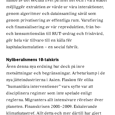
nande av det sociala livet på inter­net och i våra städer
möjliggör extrak­tion av värde ur våra interaktioner,
genom algoritmer och datainsamling såväl som
genom privatisering av of­fentliga rum. Varufiering
och finansialise­ring av vår reproduktion, från bo-
och konsumtionslån till RUT-avdrag och frisk­vård,
gör hela vår tillvaro till en källa för
kapitalackumulation – en social fabrik.
Nyliberalismens 10-talskris
Även denna nya ordning bar dock på inre
motsättningar och begränsningar. Arbetarkamp i de
nya jätteindustrierna i Asien. Fiaskon för olika
”humanitära interventioner” vars syfte var att
disciplinera regimer som inte spelade enligt
reglerna. Migranters allt intensivare rö­relser över
planeten. Finanskrisen 2008–2009. Eskalerande
klimatkatastrof. Allt detta och mer därtill har gjort