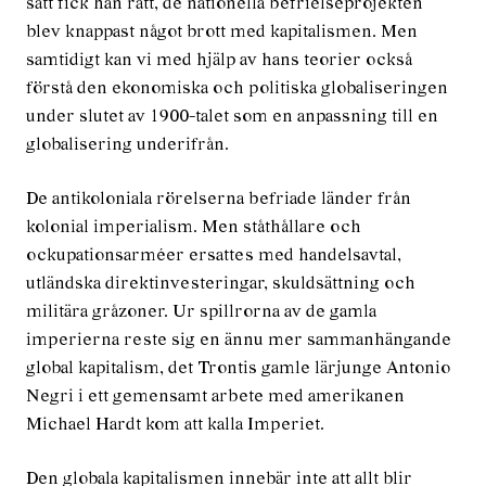
sätt fick han rätt, de nationella befrielseprojekten
blev knappast något brott med kapitalismen. Men
samtidigt kan vi med hjälp av hans teorier också
förstå den ekonomiska och politiska globaliseringen
under slutet av 1900-talet som en anpassning till en
globalisering underifrån.
De antikoloniala rörelserna befriade länder från
kolonial imperialism. Men ståthållare och
ockupationsarméer ersattes med handelsavtal,
utländska direktinvesteringar, skuldsättning och
militära gråzoner. Ur spillrorna av de gamla
imperierna reste sig en ännu mer sammanhängande
global kapitalism, det Trontis gamle lärjunge Antonio
Negri i ett gemensamt arbete med amerikanen
Michael Hardt kom att kalla Imperiet.
Den globala kapitalismen innebär inte att allt blir