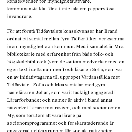
konsekvenser för myndighetsutövare,
kommunanställda, för att inte tala om papperslösa
invandrare.
För att förstå Tidöavtalets konsekvenser har Brand
ordnat ett samtal mellan fyra Tidökritiker verksamma
inom myndighet och kommun. Med i samtalet är Moa,
bibliotekarie med erfarenhet från både folk- och
högskolebibliotek (som dessutom medverkar med en
egen text i detta nummer) och läkaren Sofia, som var
en av in­itiativtagarna till uppropet Vårdanställda mot
Tidö­avtalet. Sofia och Moa samtalar med gym­
nasieläraren Johan, som varit fackligt eng­agerad i
Lärarförbundet och numer är aktiv i bland ann­at
nätverket Lärare mot rasism, och med soc­ionomen
My, som förutom att vara lärare på
socionomprogrammet och forskarstuderande är
engagerad i olika grupper för sociala rättigheter.