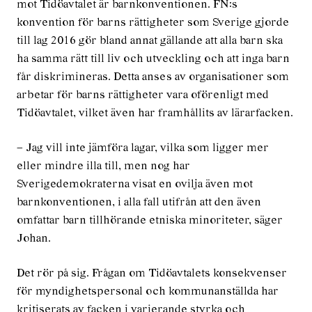
mot Tidöavtalet är barnkonventionen. FN:s
konvention för barns rättigheter som Sverige gjorde
till lag 2016 gör bland annat gällande att alla barn ska
ha samma rätt till liv och utveckling och att inga barn
får diskrimineras. Detta anses av organisationer som
arbetar för barns rättigheter vara oförenligt med
Tidöavtalet, vilket även har framhållits av lärarfacken.
– Jag vill inte jämföra lagar, vilka som ligger mer
eller mindre illa till, men nog har
Sverigedemokraterna visat en ovilja även mot
barnkonvent­ionen, i alla fall utifrån att den även
omfattar barn tillhörande etniska minoriteter, säger
Johan.
Det rör på sig. Frågan om Tidöavtalets konsekvenser
för myndighetspersonal och kommunanställda har
kritiserats av facken i varierande styrka och