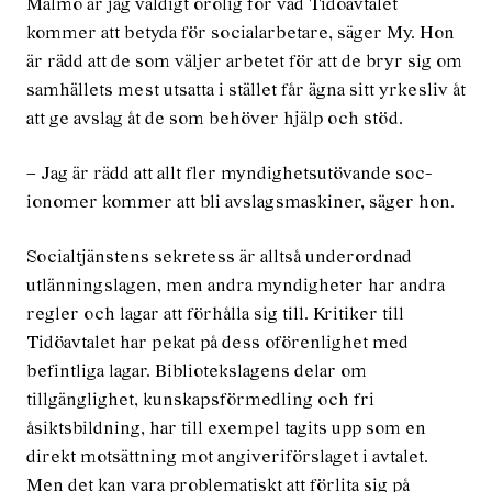
Malmö är jag väldigt orolig för vad Tidöavtalet
kommer att betyda för socialarbetare, säger My. Hon
är rädd att de som väljer arbetet för att de bryr sig om
samhällets mest utsatta i stället får ägna sitt yrkesliv åt
att ge avslag åt de som behöver hjälp och stöd.
– Jag är rädd att allt fler myndighetsutövande soc­
ionomer kommer att bli avslagsmaskiner, säger hon.
Socialtjänstens sekretess är alltså underordnad
utlänningslagen, men andra myndigheter har andra
regler och lagar att förhålla sig till. Kritiker till
Tidöavtalet har pekat på dess oförenlighet med
befintliga lagar. Bibliotekslagens delar om
tillgänglighet, kunskapsförmedling och fri
åsiktsbildning, har till exempel tagits upp som en
direkt motsättning mot angiveriförslaget i avtalet.
Men det kan vara problematiskt att förlita sig på