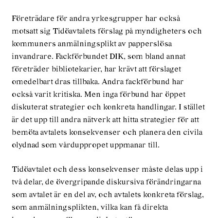
Företrädare för andra yrkesgrupper har också
motsatt sig Tidöavtalets förslag på myndigheters och
kommuners anmälningsplikt av papperslösa
invandrare. Fackförbundet DIK, som bland annat
företräder bibliotekarier, har krävt att förslaget
omedelbart dras tillbaka. Andra fackförbund har
också varit kritiska. Men inga förbund har öppet
diskuterat strategier och konkreta handlingar. I stället
är det upp till andra nätverk att hitta strategier för att
bemöta avtalets konsekvenser och planera den civila
olydnad som vårduppropet uppmanar till.
Tidöavtalet och dess konsekvenser måste delas upp i
två delar, de övergripande diskursiva förändringarna
som avtalet är en del av, och avtalets konkreta förslag,
som anmälningsplikten, vilka kan få direkta