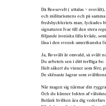
Då Roosevelt ( uttalas ~ rosvält
och militarismens och på samma
fredshyckleriets man, lyckades bl
signaturen Ivar till den stora re
följande ironiska lilla kväde, som
läsa i den svensk-amerikanska So
Ja, Ro·svält är omvald, så svält nu
Du arbetets son i ditt torftiga bo.
Helt säkert du vinner som förr, pr
De skönaste lagrar som svältkons
När magen sig närmar din ryggra
Och du känner lukten af välstånd
Betänk hvilken ära dig vederfars