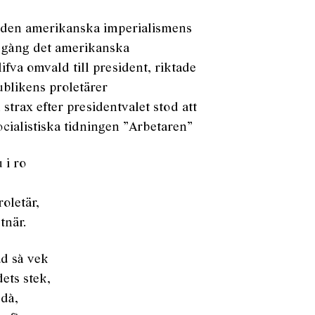
), den amerikanska imperialismens
 gång det amerikanska
ifva omvald till president, riktade
publikens proletärer
 strax efter presidentvalet stod att
cialistiska tidningen ”Arbetaren”
 i ro
oletär,
tnär.
d så vek
ets stek,
 då,