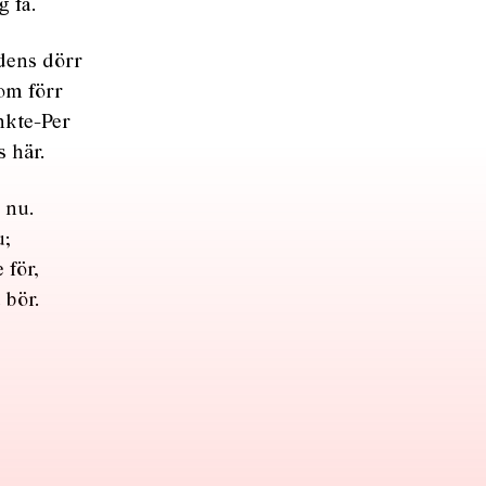
g få.
adens dörr
som förr
nkte-Per
 här.
 nu.
u;
 för,
 bör.