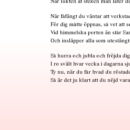
När lukten af steken man låter di
När fåfängt du väntar att verkst
För dig måtte öppnas, så vet att 
Vid himmelska porten än står Sa
Och insläpper alla som utestängts
Så hurra och jubla och fröjda dig
I ro svält hvar vecka i dagarna sj
Ty nu, när du får hvad du röstade
Så är det ju klart att du nöjd vara