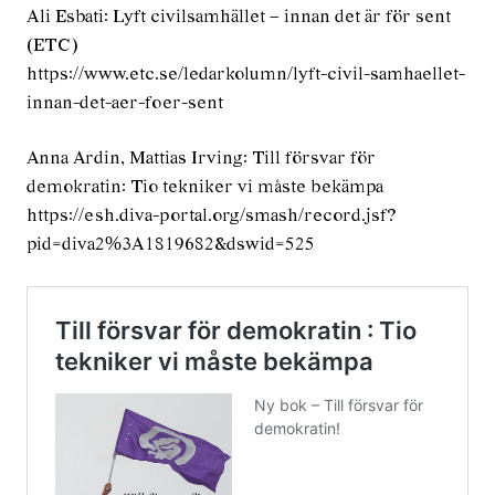
Ali Esbati: Lyft civil­samhället – innan det är för sent
(ETC)
https://www.etc.se/ledarkolumn/lyft-civil-samhaellet-
innan-det-aer-foer-sent
Anna Ardin, Mattias Irving: Till försvar för
demokratin: Tio tekniker vi måste bekämpa
https://esh.diva-portal.org/smash/record.jsf?
pid=diva2%3A1819682&dswid=525