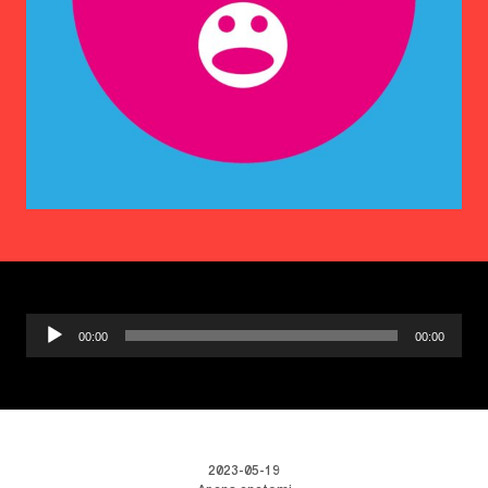
Ljudspelare
00:00
00:00
2023-05-19