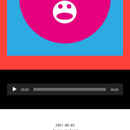
Ljudspelare
00:00
00:00
2021-06-03