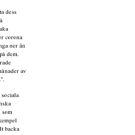
ta dess
på
saka
er corona
änga ner än
 på dem.
erade
 månader av
”.
 sociala
inska
m som
exempel
lt backa