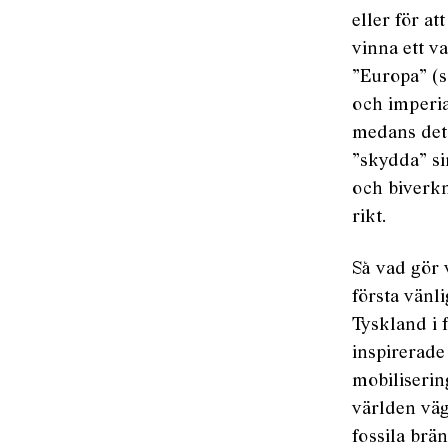
eller för a
vinna ett v
”Europa” (sä
och imperial
medans det 
”skydda” si
och biverkn
rikt.
Så vad gör 
första vänl
Tyskland i 
inspirerad
mobilisering
världen väg
fossila brän