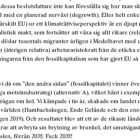
tt dessa beslutsfattare inte kan föreställa sig hur man 
al med en planerad nerväxt (degrowth). Eller helt enkel
rskilt EU) ur ett klimaträttviseperspektiv är en djupt r
istisk makt, som fortsätter att växa sig allt rikare (relat
dödar tusentals migranter årligen i Medelhavet med u
n (återigen relativa) arbetararistokrati från de otäcka 
ingarna från den fossilkapitalism som har gjort EU så 
vi då om ”den andra sidan” (fossilkapitalet) vinner öv
iga motståndsstrategi (alternativ A), vilket hänt i exem
frågan om kol. Vi kämpade i tio år, skakade om landet 
e världen (Hambachskogen, Ende Gelände och den en
en 2019). Och resultatet blev att ett av de rikaste länd
rar att avbryta sin brytning av brunkol, det smutsigast
slen, förrän 2038. Fuck 2038!