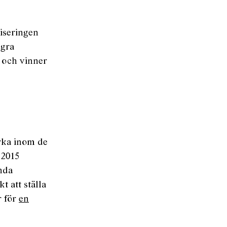
liseringen
ågra
 och vinner
yrka inom de
 2015
Enda
 att ställa
r för
en