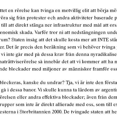
tet en rörelse kan tvinga en motvillig elit att börja mö
 röra sig från protester och andra aktiviteter baserade 
 till att direkt stänga ner infrastruktur med mål att or
nomisk skada. Varför tror ni att nedstängningen und
um? Staten insåg att det skulle kosta mer att INTE st
ner. Det är precis den beräkning som vi behöver tvinga
 vi inte går med på dessa krav från denna nyradikalis
maträttviserörelse så innebär det att vi kommer att ha
de blockader med miljoner av människor framför oss
blockeras, kanske du undrar? Tja, vi är inte den första
t gå i dessa banor. Vi skulle kunna ta lärdom av argent
örelsen eller andra effektiva blockader; även från de
grupper som inte är direkt allierade med oss, som till 
esterna i Storbritannien 2000. De tvingade staten att he