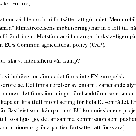
s for Future,
at om världen och ni fortsätter att göra det! Men mobi
amla” klimatrörelsens mobilisering) har inte lett till n
a förändringar. Motståndarsidan ångar bokstavligen på
m EU:s Common agricultural policy (CAP).
hur ska vi intensifiera vår kamp?
ak vi behöver erkänna: det finns inte EN europeisk
iserörelse. Det finns rörelser av enormt varierande st
rna men det finns ännu inga rörelseaktörer som sedan
 skapa en kraftfull mobilisering för hela EU-området. 
är Gastivist som kämpar mot EU-kommissionens projekt
ill fossilgas (jo, det är samma kommission som pusha
som unionens gröna partier fortsätter att försvara
).