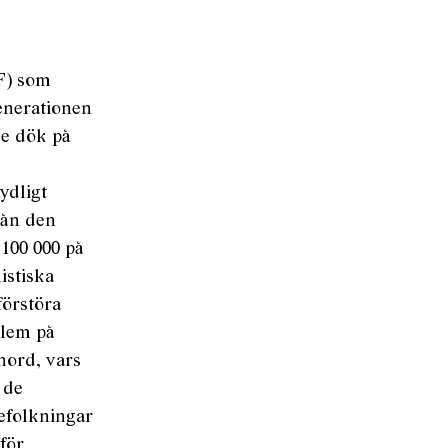
FF) som
generationen
de dök på
ydligt
rån den
 100 000 på
istiska
förstöra
blem på
 nord, vars
 de
befolkningar
för