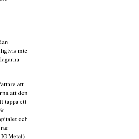
edan
igtvis inte
 lagarna
attare att
rna att den
t tappa ett
är
pitalet och
erar
IG Metal) –