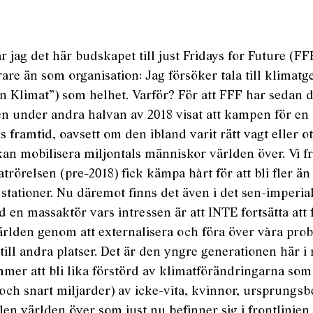
ar jag det här budskapet till just Fridays for Future (F
rare än som organisation: Jag försöker tala till klimat
n Klimat”) som helhet. Varför? För att FFF har sedan 
n under andra halvan av 2018 visat att kampen för en
s framtid, oavsett om den ibland varit rätt vagt eller ot
kan mobilisera miljontals människor världen över. Vi f
trörelsen (pre-2018) fick kämpa hårt för att bli fler än
stationer. Nu däremot finns det även i det sen-imperial
d en massaktör vars intressen är att INTE fortsätta att 
ärlden genom att externalisera och föra över våra pro
 till andra platser. Det är den yngre generationen här i
mer att bli lika förstörd av klimatförändringarna som
(och snart miljarder) av icke-vita, kvinnor, ursprungs
en världen över som just nu befinner sig i frontlinjen 