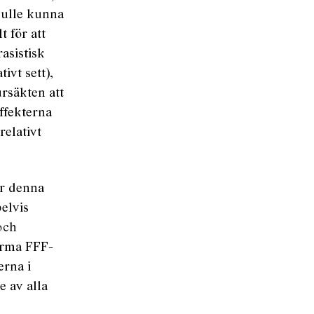
skulle kunna
t för att
asistisk
ivt sett),
rsäkten att
effekterna
relativt
er denna
pelvis
och
orma FFF-
erna i
e av alla