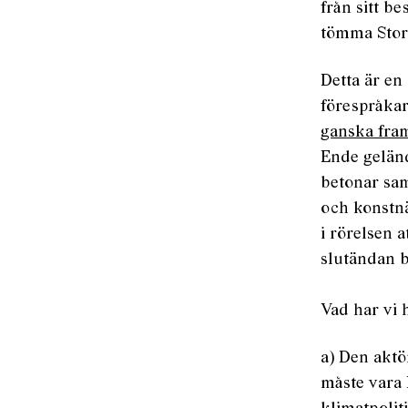
från sitt be
tömma Storb
Detta är en
förespråkar
ganska fram
Ende geländ
betonar sam
och konstnä
i rörelsen 
slutändan b
Vad har vi h
a) Den akt
måste vara 