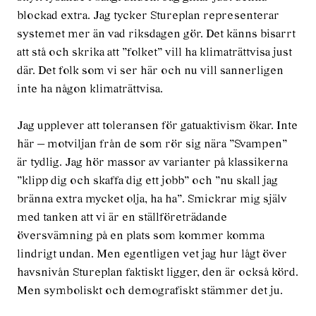
blockad extra. Jag tycker Stureplan representerar
systemet mer än vad riksdagen gör. Det känns bisarrt
att stå och skrika att ”folket” vill ha klimaträttvisa just
där. Det folk som vi ser här och nu vill sannerligen
inte ha någon klimaträttvisa.
Jag upplever att toleransen för gatuaktivism ökar. Inte
här — motviljan från de som rör sig nära ”Svampen”
är tydlig. Jag hör massor av varianter på klassikerna
”klipp dig och skaffa dig ett jobb” och ”nu skall jag
bränna extra mycket olja, ha ha”. Smickrar mig själv
med tanken att vi är en ställföreträdande
översvämning på en plats som kommer komma
lindrigt undan. Men egentligen vet jag hur lågt över
havsnivån Stureplan faktiskt ligger, den är också körd.
Men symboliskt och demografiskt stämmer det ju.