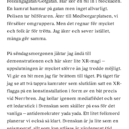
Folkungagatan/Götgatan. Här kör en bil in i blockaden.
En kamrat hamnar på gatan men inget allvarligt.
Polisen tar bilföraren. Åter till Medborgarplatsen, vi
försöker omgruppera. Men det regnar för mycket
och folk är för trötta. Jag åker och sover istället,
många gör samma.
På söndagsmorgonen jäktar jag ändå till
demonstrationen och här sker lite XR-magi —
uppslutningen är mycket större än jag trodde möjligt.
Vi går en bit men jag får bråttom till tåget. På tåget får
jag se att två tappra kamrater som slutkläm satt en XR-
flagga på en konstinstallation i form av en båt precis
vid Norrbron. Jag kollar igenom mediaflödet och ser
ett ledarstick i Svenskan som skäller på oss för det
vanliga — antidemokrater yada yada. Ett litet folkmord
planerar vi också så klart. Svenskan är ju lite som en
seismograf, allt som kan utläsas är värdeparet (tid,