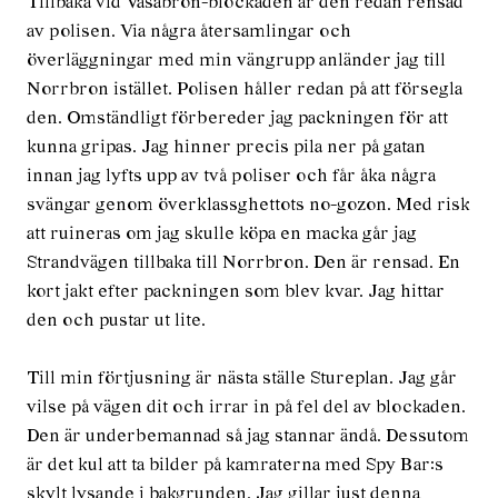
Tillbaka vid Vasabron-blockaden är den redan rensad
av polisen. Via några återsamlingar och
överläggningar med min vängrupp anländer jag till
Norrbron istället. Polisen håller redan på att försegla
den. Omständligt förbereder jag packningen för att
kunna gripas. Jag hinner precis pila ner på gatan
innan jag lyfts upp av två poliser och får åka några
svängar genom överklassghettots no-gozon. Med risk
att ruineras om jag skulle köpa en macka går jag
Strandvägen tillbaka till Norrbron. Den är rensad. En
kort jakt efter packningen som blev kvar. Jag hittar
den och pustar ut lite.
Till min förtjusning är nästa ställe Stureplan. Jag går
vilse på vägen dit och irrar in på fel del av blockaden.
Den är underbemannad så jag stannar ändå. Dessutom
är det kul att ta bilder på kamraterna med Spy Bar:s
skylt lysande i bakgrunden. Jag gillar just denna