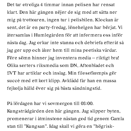
Det tar otroliga 4 timmar innan polisen har rensat
klart. Den här gången nöjer de sig med att sätta ner
mig på trottoaren, ingen tur i polisbilen. Klockan är
sent, det är en party-fredag, lönehelgen har börjat. Vi
återsamlas i Humlegården för att informera oss inför
nästa dag. Jag orkar inte stanna och debriefa efteråt så
jag ger upp och åker hem till mina poetiska värdar.
Före sömn hinner jag inventera media — riktigt bra!
Olika sorters riksmedia som DN, Aftonbladet och
SVT har artiklar och inslag. Min filosofkompis gör
succé med ett kort klipp. Avklädd får han en massa
fejkolja hälld över sig på bästa sändningstid.
På lördagen har vi sovmorgon till 08:00.
Kungsträdgården den här gången. Jag slipper byten,
promenerar i åtminstone nästan god tid genom Gamla
stan till ”Kungsan”. Idag skall vi göra en ”högrisk-