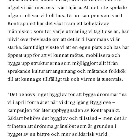
något vi bär med oss i vårt hjärta. Att det inte spelade
någon roll var vi höll hus, för ur kampen som varit
Kontrapunkt har det växt fram ett kollektiv av
människor, som för varje utmaning vi tagit oss an, har
blivit överbevisade om att det är tillsammans vi är
starka. Samtidigt visste vi att en egen plats och bas har
öppnat upp för att vi kunnat mötas, mobilisera och
bygga upp strukturerna som möjliggjort allt ifrån
sprakande kulturarrangemang och mättande folkkök
till att kunna ge tillfälligt tak och värme åt tusentals.
“Det behövs inget bygglov för att bygga drömmar” sa
vi i april förra året när vi drog igång Bygglove –
kampanjen för återuppbyggnaden av Kontrapunkt.
Såklart behövs det bygglov och tillstånd – men det är
friheten att drömma gränslöst som är grunden i
bygget av en bättre och mer solidarisk värld.