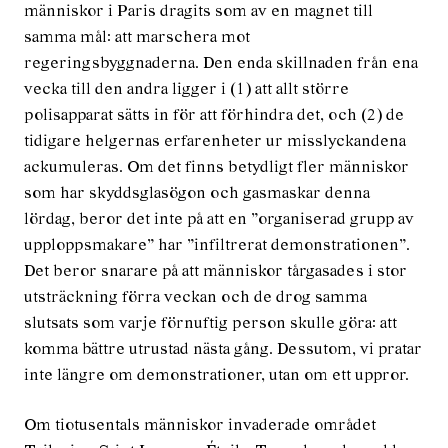
människor i Paris dragits som av en magnet till
samma mål: att marschera mot
regeringsbyggnaderna. Den enda skillnaden från ena
vecka till den andra ligger i (1) att allt större
polisapparat sätts in för att förhindra det, och (2) de
tidigare helgernas erfarenheter ur misslyckandena
ackumuleras. Om det finns betydligt fler människor
som har skyddsglasögon och gasmaskar denna
lördag, beror det inte på att en ”organiserad grupp av
upploppsmakare” har ”infiltrerat demonstrationen”.
Det beror snarare på att människor tårgasades i stor
utsträckning förra veckan och de drog samma
slutsats som varje förnuftig person skulle göra: att
komma bättre utrustad nästa gång. Dessutom, vi pratar
inte längre om demonstrationer, utan om ett uppror.
Om tiotusentals människor invaderade området