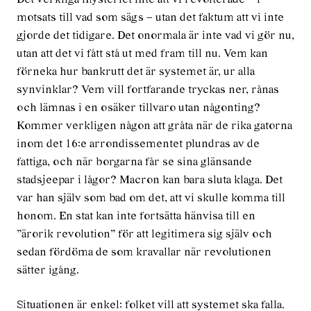
motsats till vad som sägs – utan det faktum att vi inte
gjorde det tidigare. Det onormala är inte vad vi gör nu,
utan att det vi fått stå ut med fram till nu. Vem kan
förneka hur bankrutt det är systemet är, ur alla
synvinklar? Vem vill fortfarande tryckas ner, rånas
och lämnas i en osäker tillvaro utan någonting?
Kommer verkligen någon att gråta när de rika gatorna
inom det 16:e arrondissementet plundras av de
fattiga, och när borgarna får se sina glänsande
stadsjeepar i lågor? Macron kan bara sluta klaga. Det
var han själv som bad om det, att vi skulle komma till
honom. En stat kan inte fortsätta hänvisa till en
”ärorik revolution” för att legitimera sig själv och
sedan fördöma de som kravallar när revolutionen
sätter igång.
Situationen är enkel: folket vill att systemet ska falla.