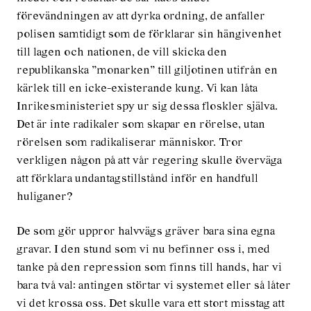
förevändningen av att dyrka ordning, de anfaller
polisen samtidigt som de förklarar sin hängivenhet
till lagen och nationen, de vill skicka den
republikanska ”monarken” till giljotinen utifrån en
kärlek till en icke-existerande kung. Vi kan låta
Inrikesministeriet spy ur sig dessa floskler själva.
Det är inte radikaler som skapar en rörelse, utan
rörelsen som radikaliserar människor. Tror
verkligen någon på att vår regering skulle överväga
att förklara undantagstillstånd inför en handfull
huliganer?
De som gör uppror halvvägs gräver bara sina egna
gravar. I den stund som vi nu befinner oss i, med
tanke på den repression som finns till hands, har vi
bara två val: antingen störtar vi systemet eller så låter
vi det krossa oss. Det skulle vara ett stort misstag att