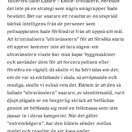
Tuileries-Saint Lazare – Étoile-Trocadero, berodde
det inte på en strategi som några smågrupper hade
bestämt. Det var snarare ett resultat av en utspridd
taktisk intelligens från de personer som
polisapparaten hade förhindrat från att uppnå sitt mål.
Att kriminalisera ”ultravänstern” för att försöka starta
ett uppror kommer inte att lura någon: om
ultravänstern visste hur man kapar byggmaskiner
och använder dem för att forcera polisen eller
förstöra en vägtull, då skulle vi ha hört talas om det;
om de var så omfattande i skala, så avväpnande och
modiga, skulle vi också veta det. Faktum är att den så
kallade ”ultravänstern” snarare, av identitetsskäl, varit
djupt plågade av en borgerlig skräck att befläckas
genom att beblanda sig med en folkmassa som inte
passar in i deras kategorier. När det gäller
”extremhögern”, har den klämts sönder mellan
medel och resultat: de sår kaos under